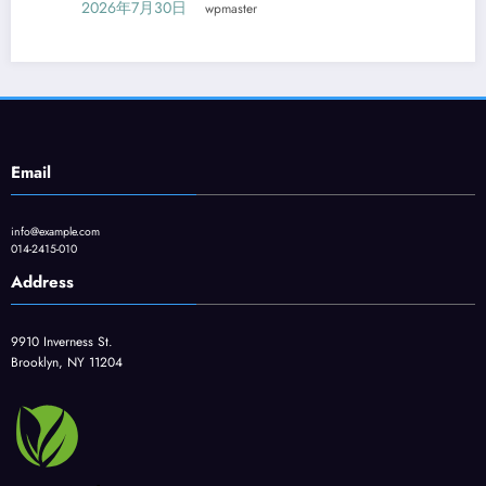
2026年7月30日
wpmaster
Email
info@example.com
014-2415-010
Address
9910 Inverness St.
Brooklyn, NY 11204