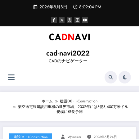
コ
2026年8月8日
8:09:04 PM
ン
テ
ン
ツ
へ
ス
キ
ッ
cad-navi2022
プ
CADのナビゲーター
ホーム
建設DX・i-Construction
架空送電線建設用重機の世界市場、2032年には3億3,400万米ドル
規模に成長予測
建設DX・i-Construction
Wpmaster
2026年5月24日