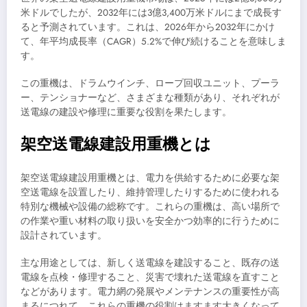
米ドルでしたが、2032年には3億3,400万米ドルにまで成長す
ると予測されています。これは、2026年から2032年にかけ
て、年平均成長率（CAGR）5.2%で伸び続けることを意味しま
す。
この重機は、ドラムウインチ、ロープ回収ユニット、プーラ
ー、テンショナーなど、さまざまな種類があり、それぞれが
送電線の建設や修理に重要な役割を果たします。
架空送電線建設用重機とは
架空送電線建設用重機とは、電力を供給するために必要な架
空送電線を設置したり、維持管理したりするために使われる
特別な機械や設備の総称です。これらの重機は、高い場所で
の作業や重い材料の取り扱いを安全かつ効率的に行うために
設計されています。
主な用途としては、新しく送電線を建設すること、既存の送
電線を点検・修理すること、災害で壊れた送電線を直すこと
などがあります。電力網の発展やメンテナンスの重要性が高
まるにつれて、これらの重機の役割はますます大きくなって