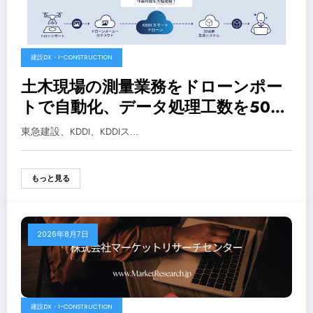
建設DX・I-CONSTRUCTION
土木現場の測量業務をドローンポー
トで自動化、データ処理工数を50％
削減に成功
東急建設、KDDI、KDDIス…
もっと見る
2026年8月7日
建設DX・I-CONSTRUCTION