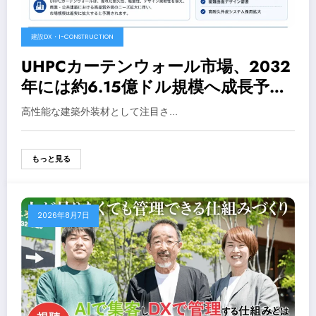
建設DX・I-CONSTRUCTION
UHPCカーテンウォール市場、2032
年には約6.15億ドル規模へ成長予測
– 高耐久外装材の需要拡大
高性能な建築外装材として注目さ…
もっと見る
2026年8月7日