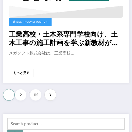
建設DX・I-CONSTRUCTION
工業高校・土木系専門学校向け、土
木工事の施工計画を学ぶ新教材が
2026年12月に登場
メガソフト株式会社は、工業高校…
もっと見る
投
…
1
2
112
稿
の
ペ