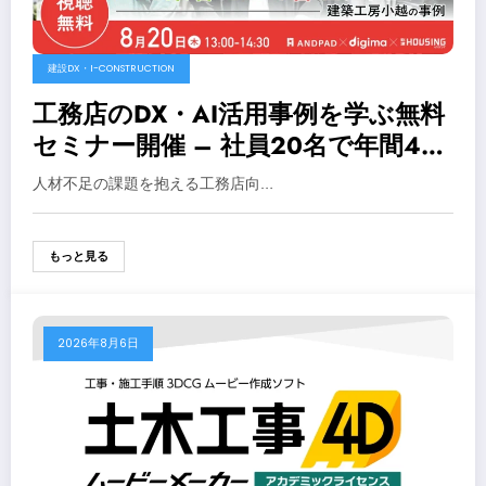
建設DX・I-CONSTRUCTION
工務店のDX・AI活用事例を学ぶ無料
セミナー開催 – 社員20名で年間40
棟を実現する秘訣とは
人材不足の課題を抱える工務店向…
もっと見る
2026年8月6日