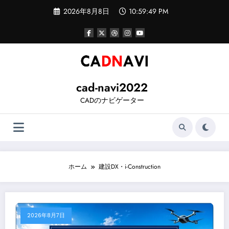
コ
2026年8月8日
10:59:49 PM
ン
テ
ン
ツ
へ
ス
キ
ッ
cad-navi2022
プ
CADのナビゲーター
ホーム
建設DX・i-Construction
2026年8月7日