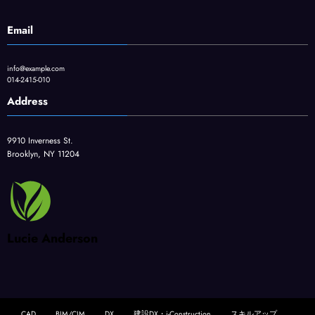
Email
info@example.com
014-2415-010
Address
9910 Inverness St.
Brooklyn, NY 11204
Lucie Anderson
CAD
BIM/CIM
DX
建設DX・i-Construction
スキルアップ