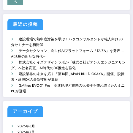
ー
ジ
送
最近の投稿
り
建設現場で熱中症対策を学ぶ！ハタコンサルタントが職人向け30
分セミナーを初開催
データセクション、次世代AIプラットフォーム「TAIZA」を発表 –
AI活用の新たな時代へ
株式会社ケイズデザインラボが「株式会社ビアンカエンジニアリン
グ」へ社名変更、AI時代のDX推進を強化
建設業界の未来を拓く「第10回 JAPAN BUILD OSAKA」開催、脱炭
素・建設DXの最新技術が集結
GMKtec EVO-X1 Pro：高速処理と将来の拡張性を兼ね備えたAIミニ
PCが登場
アーカイブ
2026年8月
2026年7月