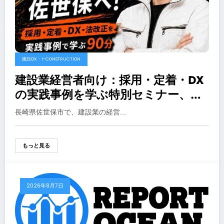
建設DX・I-CONSTRUCTION
建設業経営者向け：採用・定着・DX
の実践事例を学ぶ特別セミナー、人
気YouTuber石男くん登壇
長崎県佐世保市で、建設業の経営…
もっと見る
2026年8月7日