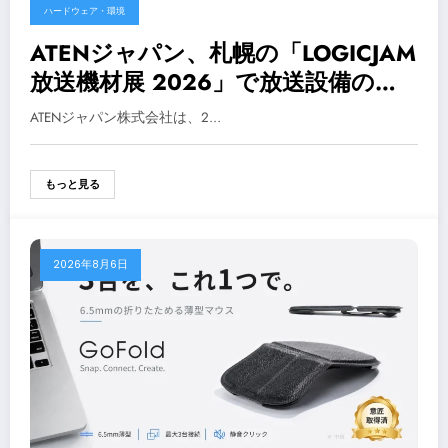
ハードウェア・環境
ATENジャパン、札幌の「LOGICJAM
放送機材展 2026」で放送設備の一
元管理・遠隔運用ソリューションを
ATENジャパン株式会社は、2…
展示
もっと見る
2026年8月6日