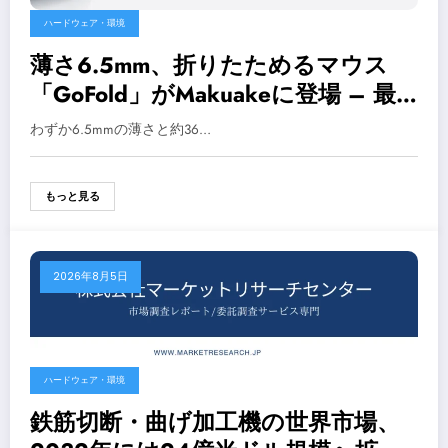
ハードウェア・環境
薄さ6.5mm、折りたためるマウス
「GoFold」がMakuakeに登場 – 最
大3台のデバイスをスマートに操作
わずか6.5mmの薄さと約36…
もっと見る
2026年8月5日
ハードウェア・環境
鉄筋切断・曲げ加工機の世界市場、