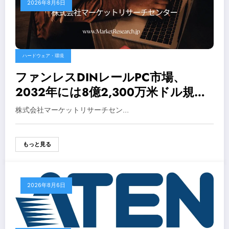
2026年8月6日
ハードウェア・環境
ファンレスDINレールPC市場、
2032年には8億2,300万米ドル規模
へ成長予測 – 最新調査レポートが発
株式会社マーケットリサーチセン…
表
もっと見る
2026年8月6日