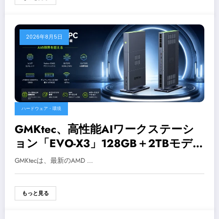
2026年8月5日
ハードウェア・環境
GMKtec、高性能AIワークステーシ
ョン「EVO-X3」128GB＋2TBモデル
を発売。外付けGPUにも対応
GMKtecは、最新のAMD …
もっと見る