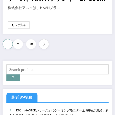
Flow Solid」シリーズが登場
株式会社アスクは、HAVNブラ…
もっと見る
投
…
1
2
70
稿
の
ペ
ー
ジ
送
最近の投稿
り
KTC「MASTERシリーズ」にゲーミングモニター全5機種が集結、あ