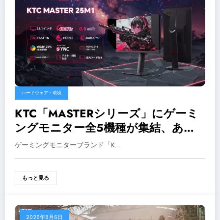
ハードウェア・環境
KTC「MASTERシリーズ」にゲーミ
ングモニター全5機種が集結、あな
たのプレイスタイルに最適な一台が
ゲーミングモニターブランド「K…
見つかる
もっと見る
2026年8月6日