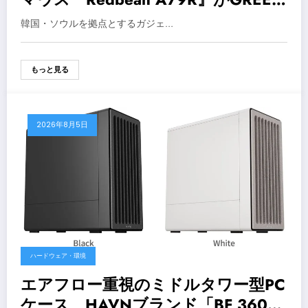
FUNDINGで先行予約開始
韓国・ソウルを拠点とするガジェ…
もっと見る
2026年8月5日
ハードウェア・環境
エアフロー重視のミドルタワー型PC
ケース、HAVNブランド「BF 360