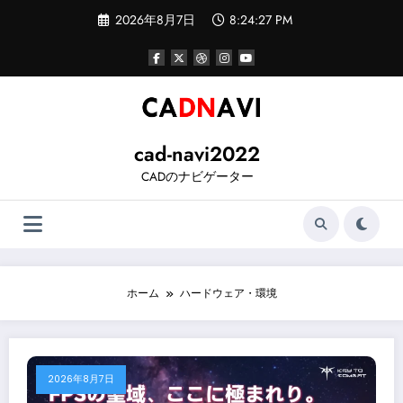
コ
2026年8月7日
8:24:27 PM
ン
テ
ン
ツ
へ
ス
キ
ッ
cad-navi2022
プ
CADのナビゲーター
ホーム
ハードウェア・環境
2026年8月7日