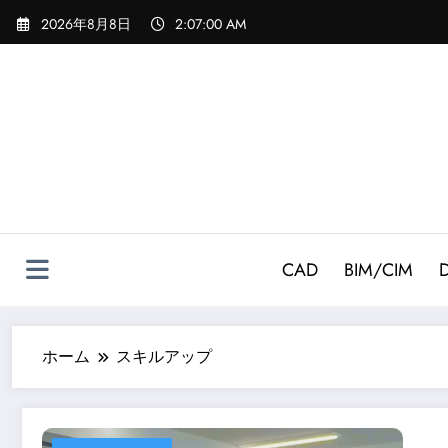
コ
2026年8月8日
2:07:01 AM
ン
テ
ン
ツ
へ
ス
キ
ッ
プ
CAD
BIM/CIM
ホーム
スキルアップ