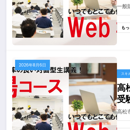
次
一般
す
もっ
2026年8月6日
スキ
高
受
2
高松市