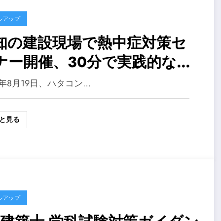
ルアップ
知の建設現場で熱中症対策セ
ナー開催、30分で実践的な知
を習得
6年8月19日、ハタコン…
と見る
ルアップ