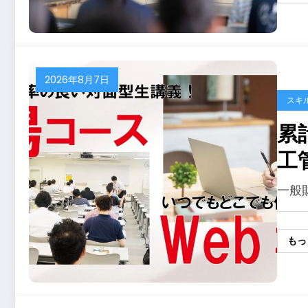
2026年8月7日
スキ
累
工
ト
一般
もっ