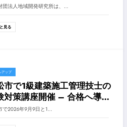
検定）の資格取得をサポート
財団法人地域開発研究所は、…
る講習会が9月下旬より開講
と見る
ルアップ
松市で1級建築施工管理技士の
験対策講座開催 – 合格へ導く
日間
で2026年9月9日と1…