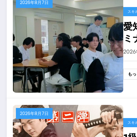
2026年8月7日
スキ
愛
ミ
識
202
もっ
2026年8月7日
スキ