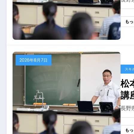
もっ
2026年8月7日
スキ
松
講
験
長野
もっ