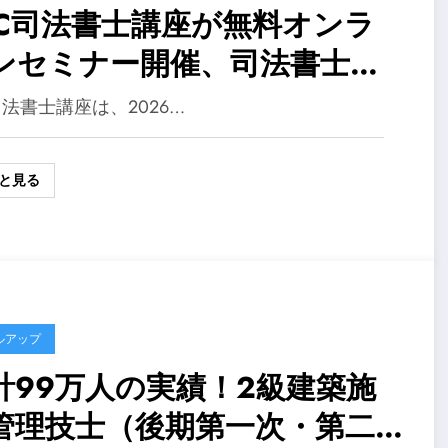
AC司法書士講座が無料オンラ
ンセミナー開催、司法書士の
値と学習戦略を解説
司法書士講座は、2026…
と見る
ルアップ
計99万人の実績！2級建築施
管理技士（後期第一次・第二