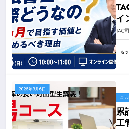
T
イ
価
TAC
もっ
2026年8月6日
スキ
累
工