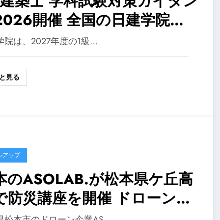
級建築士 学科試験対策ガイダン
2026開催 全国の日建学院で
師が直接解説
学院は、2027年度の1級…
と見る
ルアップ
本のASOLAB.が松本県ケ丘高
で防災講座を開催 ドローン操
体験と災害活用デモを実施
県松本市のドローン企業AS…