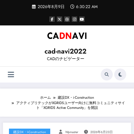
コ
2026年8月9日
6:30:23 AM
ン
テ
ン
ツ
へ
ス
キ
ッ
cad-navi2022
プ
CADのナビゲーター
ホーム
建設DX・i-Construction
アクティブリテックがXGRIDSユーザー向けに無料コミュニティサイ
ト「XGRIDS Active Community」を開設
建設DX・i-Construction
Wpmaster
2026年6月23日