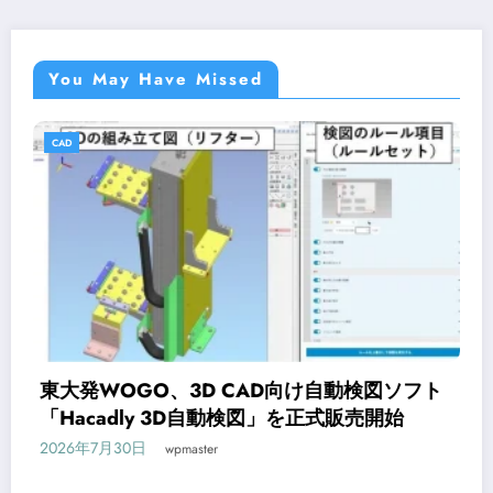
You May Have Missed
CAD
検図ソフト
オンライン研修サービス「Workscho
売開始
CAD入門コースが新登場
2026年7月29日
wpmaster