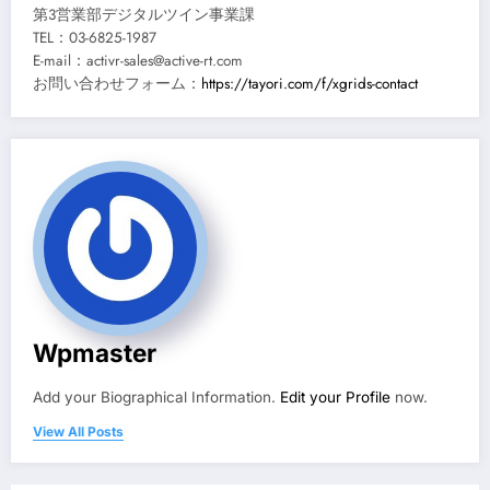
第3営業部デジタルツイン事業課
TEL：03-6825-1987
E-mail：activr-sales@active-rt.com
お問い合わせフォーム：
https://tayori.com/f/xgrids-contact
Wpmaster
Add your Biographical Information.
Edit your Profile
now.
View All Posts