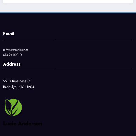
Email
info@example.com
014-2415-010
Address
9910 Inverness St.
Brooklyn, NY 11204
Lucie Anderson