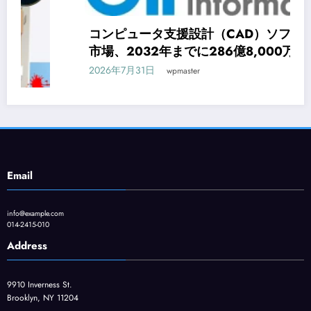
コンピュータ支援設計（CAD）ソフトウェア
市場、2032年までに286億8,000万米ドルへ
拡大予測
2026年7月31日
wpmaster
Email
info@example.com
014-2415-010
Address
9910 Inverness St.
Brooklyn, NY 11204