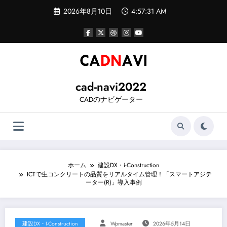
コ
2026年8月10日
4:57:31 AM
ン
テ
ン
ツ
へ
ス
キ
ッ
cad-navi2022
プ
CADのナビゲーター
ホーム
建設DX・i-Construction
ICTで生コンクリートの品質をリアルタイム管理！「スマートアジテ
ーター(R)」導入事例
建設DX・i-Construction
Wpmaster
2026年5月14日