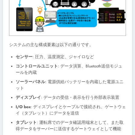
システムの主な構成要素は以下の通りです。
センサー
: 圧力、温度測定、ジャイロなど
コントロールユニット
: データ演算、Bluetooth送信モジュ
ールを内蔵
ソーラーパネル
: 電源供給バッテリーを内蔵した電源ユニ
ット
ディスプレイ
: データの受信・表示を行う外部表示装置
I/O box
: ディスプレイとケーブルで接続され、ゲートウェ
イ（タブレット）にデータを送信
タブレット
: 運転席でのデータ確認用端末として、また取
得データをサーバーに送信するゲートウェイとして機能