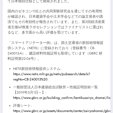
て日本独自仕様として開発されました。
国内のゼネコン11社との共同実験研究会を通じてその有用性
が確認され、日本建築学会や土木学会などでの論文発表や講
演でもその有効性が報告されています。また、第2回経済産業
省主催IoT推進ラボセレクションではファイナリストに選ばれ
るなど、多方面から高い評価を受けています。
「スマートアジテーター(R)」は、国土交通省の新技術情報提
供システム（NETIS）に登録されており（登録番号：CB-
240013-A）、建設材料性能証明も取得しています（GBRC 材
料証明第22-04号）。
NETIS新技術情報提供システム:
https://www.netis.mlit.go.jp/netis/pubsearch/details?
regNo=CB-240013%20
一般財団法人日本建築総合試験所＞性能証明技術一覧
【2019年5月1日～】:
https://www.gbrc.or.jp/building_confirm/kentikuzairyo_shomei/list/
評価シート:
https://www.gbrc.or.jp/assets/documents/center/zairyoshomei/gbrc