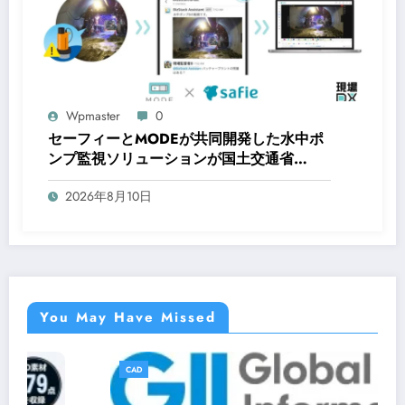
Wpmaster
0
セーフィーとMODEが共同開発した水中ポ
ンプ監視ソリューションが国土交通省
NETISに登録
2026年8月10日
You May Have Missed
CAD