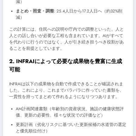
減）
まとめ・照査・調整
: 25.4人日から17.2人日へ（約32%削
減）
この計算には、住民への説明や庁内での調整といった、人と
人との話し合いが必要な工程も含まれています。AIがすべて
を代わりに行うのではなく、人が引き続き担うべき役割があ
ることを前提としています。
2. INFRAIによって必要な成果物を豊富に生成
可能
INFRAIは以下の成果物を自動で作成できることが確認されま
した。これにより、これまでバラバラに作っていた書類を、
一貫性を持ってまとめて作れるようになりつつあります。
AM計画関連書類（年齢別の資産状況、施設の健康状態評
価、更新の必要性、様々な状況での評価など）
更新計画（劣化リスクに基づいた更新候補の水道管の選定
と優先順位付け）