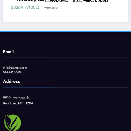
CAD入門コースが新登場
2026年7月29日
wpmaster
Email
info@example.com
014-2415-010
Address
9910 Inverness St.
Brooklyn, NY 11204