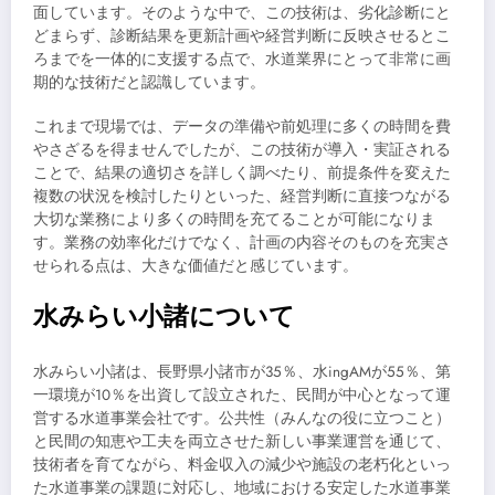
面しています。そのような中で、この技術は、劣化診断にと
どまらず、診断結果を更新計画や経営判断に反映させるとこ
ろまでを一体的に支援する点で、水道業界にとって非常に画
期的な技術だと認識しています。
これまで現場では、データの準備や前処理に多くの時間を費
やさざるを得ませんでしたが、この技術が導入・実証される
ことで、結果の適切さを詳しく調べたり、前提条件を変えた
複数の状況を検討したりといった、経営判断に直接つながる
大切な業務により多くの時間を充てることが可能になりま
す。業務の効率化だけでなく、計画の内容そのものを充実さ
せられる点は、大きな価値だと感じています。
水みらい小諸について
水みらい小諸は、長野県小諸市が35％、水ingAMが55％、第
一環境が10％を出資して設立された、民間が中心となって運
営する水道事業会社です。公共性（みんなの役に立つこと）
と民間の知恵や工夫を両立させた新しい事業運営を通じて、
技術者を育てながら、料金収入の減少や施設の老朽化といっ
た水道事業の課題に対応し、地域における安定した水道事業