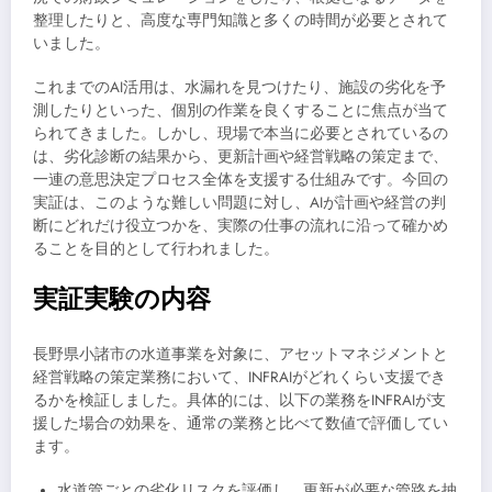
整理したりと、高度な専門知識と多くの時間が必要とされて
いました。
これまでのAI活用は、水漏れを見つけたり、施設の劣化を予
測したりといった、個別の作業を良くすることに焦点が当て
られてきました。しかし、現場で本当に必要とされているの
は、劣化診断の結果から、更新計画や経営戦略の策定まで、
一連の意思決定プロセス全体を支援する仕組みです。今回の
実証は、このような難しい問題に対し、AIが計画や経営の判
断にどれだけ役立つかを、実際の仕事の流れに沿って確かめ
ることを目的として行われました。
実証実験の内容
長野県小諸市の水道事業を対象に、アセットマネジメントと
経営戦略の策定業務において、INFRAIがどれくらい支援でき
るかを検証しました。具体的には、以下の業務をINFRAIが支
援した場合の効果を、通常の業務と比べて数値で評価してい
ます。
水道管ごとの劣化リスクを評価し、更新が必要な管路を抽