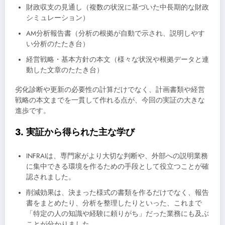
財政収支の見通し（複数の状況に基づいた中長期的な財政
シミュレーション）
AM分析報告書（分析の根拠が自動で示され、説明しやす
い分析のたたき台）
経営戦略・基本方針の本文（様々な状況や根拠データと連
動した文章のたたき台）
劣化診断や更新の必要性の計算だけでなく、計画書類や経営
戦略の本文までを一貫して作れる点が、今回の実証の大きな
進歩です。
3. 実証から得られた主な学び
INFRAIは、専門家がより大切な判断や、外部への説明業務
に集中できる環境を作るための手段として役立つことが確
認されました。
削減効果は、決まった様式の書類を作るだけでなく、報告
書をまとめたり、分析を整理したりといった、これまで
「特定の人の知識や経験に頼りがち」だった業務にも及ぶ
ことが分かりました。