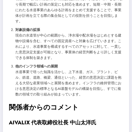
り長期で幅広い計画の策定にも対応を進めます。短期・中期・長期
にわたる水道事業のあらゆる計画をまとめて支援することで、事業
体が計画を立てる際の集合知としての役割を担うことを目指しま
す。
対象設備の拡張
現在の水道管が中心の範囲から、浄水場や配水場をはじめとする建
物や設備を含む、すべての固定資産へと対象を広げていきます。こ
れにより、水道事業を構成するすべてのアセットに対して、一貫し
た意思決定支援が可能となり、事業体の経営判断をより詳しく支援
できる体制を築きます。
他のインフラ領域への展開
水道事業で培った知識を活かし、上下水道、ガス、プラント、ビ
ル、鉄道、道路、橋梁、通信といった、経営の意思決定に課題を抱
える大切な産業領域へと展開を進めます。インフラの維持管理にお
ける意思決定の標準となるAI基盤モデルの構築を目指し、すでに複
数の領域での取り組みが始まっています。
関係者からのコメント
AIVALIX 代表取締役社長 中山太洋氏