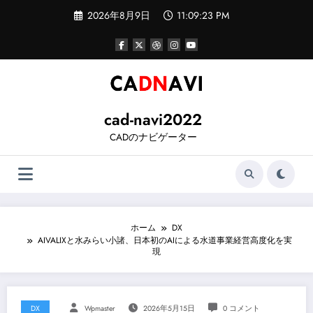
コ
2026年8月9日
11:09:24 PM
ン
テ
ン
ツ
へ
ス
キ
ッ
cad-navi2022
プ
CADのナビゲーター
ホーム
DX
AIVALIXと水みらい小諸、日本初のAIによる水道事業経営高度化を実
現
DX
Wpmaster
2026年5月15日
0 コメント