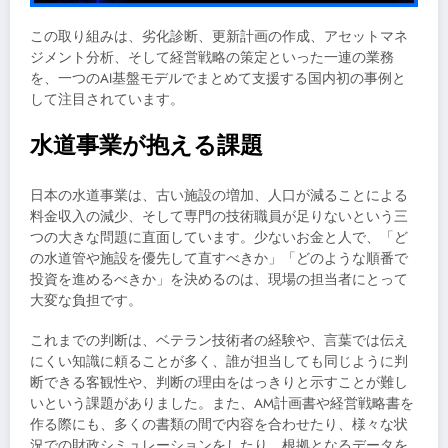
この取り組みは、劣化診断、更新計画の作成、アセットマネ
ジメント分析、そして経営戦略の策定といった一連の業務
を、一つのAI基盤モデルでまとめて支援する国内初の事例と
して注目されています。
水道事業が抱える課題
日本の水道事業は、古い施設の増加、人口が減ることによる
料金収入の減少、そして専門の技術職員が足りないという三
つの大きな問題に直面しています。少ないお金と人で、「ど
の水道管や施設を優先して直すべきか」「どのような順番で
投資を進めるべきか」を決めるのは、現場の担当者にとって
大変な負担です。
これまでの判断は、ベテラン技術者の経験や、言葉では伝え
にくい知識に頼ることが多く、誰が担当しても同じように判
断できる客観性や、判断の理由をはっきりと示すことが難し
いという課題がありました。また、AM計画書や経営戦略書を
作る際にも、多くの書類の間で内容を合わせたり、様々な状
況での財政シミュレーションをしたり、根拠となるデータを