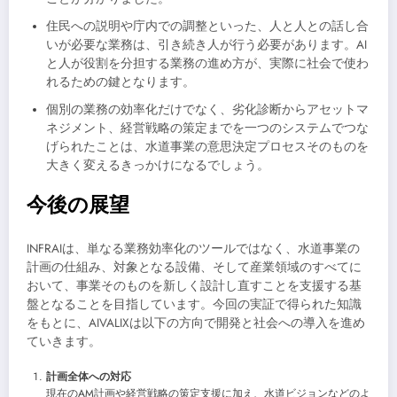
住民への説明や庁内での調整といった、人と人との話し合
いが必要な業務は、引き続き人が行う必要があります。AI
と人が役割を分担する業務の進め方が、実際に社会で使わ
れるための鍵となります。
個別の業務の効率化だけでなく、劣化診断からアセットマ
ネジメント、経営戦略の策定までを一つのシステムでつな
げられたことは、水道事業の意思決定プロセスそのものを
大きく変えるきっかけになるでしょう。
今後の展望
INFRAIは、単なる業務効率化のツールではなく、水道事業の
計画の仕組み、対象となる設備、そして産業領域のすべてに
おいて、事業そのものを新しく設計し直すことを支援する基
盤となることを目指しています。今回の実証で得られた知識
をもとに、AIVALIXは以下の方向で開発と社会への導入を進め
ていきます。
計画全体への対応
現在のAM計画や経営戦略の策定支援に加え、水道ビジョンなどのよ