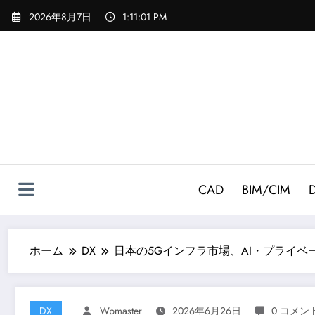
コ
2026年8月7日
1:11:02 PM
ン
テ
ン
ツ
へ
ス
キ
ッ
プ
CAD
BIM/CIM
ホーム
DX
日本の5Gインフラ市場、AI・プライベ
DX
Wpmaster
2026年6月26日
0 コメン