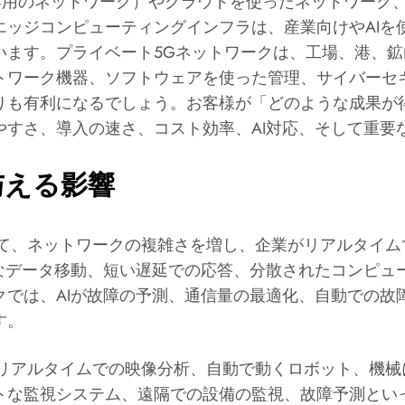
G専用のネットワーク）やクラウドを使ったネットワーク
エッジコンピューティングインフラは、産業向けやAIを
います。プライベート5Gネットワークは、工場、港、
トワーク機器、ソフトウェアを使った管理、サイバーセ
りも有利になるでしょう。お客様が「どのような成果が
やすさ、導入の速さ、コスト効率、AI対応、そして重要
与える影響
いて、ネットワークの複雑さを増し、企業がリアルタイ
速なデータ移動、短い遅延での応答、分散されたコンピュ
クでは、AIが故障の予測、通信量の最適化、自動での故
す。
、リアルタイムでの映像分析、自動で動くロボット、機
トな監視システム、遠隔での設備の監視、故障予測とい