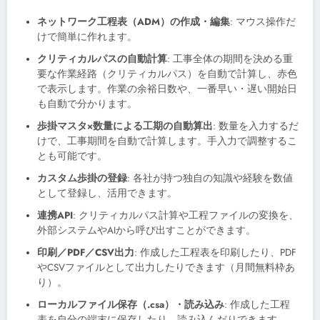
ネットワーク工程表（ADM）の作成・編集
: マウス操作だ
けで簡単に作れます。
クリティカルパスの自動計算
: 工事全体の期間を決める重
要な作業経路（クリティカルパス）を自動で計算し、赤色
で表示します。作業の余裕日数や、一番早い・遅い開始日
も自動で分かります。
歩掛マスタ×数量による工期の自動算出
: 数量を入力するだ
けで、工事期間を自動で計算します。手入力で調整するこ
とも可能です。
カスタム歩掛の登録
: 各社が持つ独自の知識や経験を数値
として登録し、活用できます。
連携API
: クリティカルパス計算や工程ファイルの変換を、
外部システムやAIから呼び出すことができます。
印刷／PDF／CSV出力
: 作成した工程表を印刷したり、PDF
やCSVファイルとして出力したりできます（月間無料枠あ
り）。
ローカルファイル保存（.csa）・読み込み
: 作成した工程
表を自分の端末に保存したり、読み込んだりできます。