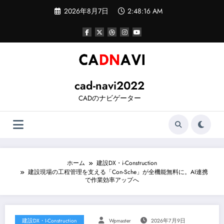
コ
2026年8月7日
2:48:17 AM
ン
テ
ン
ツ
へ
ス
キ
ッ
cad-navi2022
プ
CADのナビゲーター
ホーム
建設DX・i-Construction
建設現場の工程管理を支える「Con-Sche」が全機能無料に。AI連携
で作業効率アップへ
建設DX・i-Construction
Wpmaster
2026年7月9日