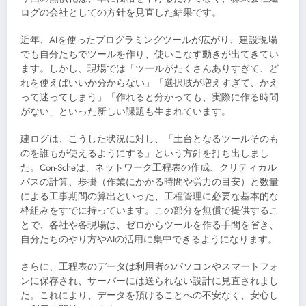
ログの会社としての方針を見直した結果です。
近年、AIを使ったプログラミングツールが広がり、建設現場
でも自分たちでツールを作り、使いこなす動きが出てきてい
ます。しかし、現場では「ツールがたくさんありすぎて、ど
れを使えばいいか分からない」「選択肢が増えすぎて、かえ
って迷ってしまう」「作れると分かっても、実際に作る時間
がない」といった新しい課題も生まれています。
建ログは、こうした状況に対し、「土台となるツールそのも
のを誰もが使えるようにする」という方針を打ち出しまし
た。Con-Scheは、ネットワーク工程表の作成、クリティカル
パスの計算、歩掛（作業にかかる時間や労力の目安）と数量
による工事期間の算出といった、工程管理に必要な基本的な
枠組みをすでに持っています。この部分を無償で提供するこ
とで、各社や各現場は、ゼロからツールを作る手間を省き、
自分たちのやり方やAIの活用に集中できるようになります。
さらに、工程表のデータは利用者のパソコンやスマートフォ
ンに保存され、サーバーには送られない設計に見直されまし
た。これにより、データを預けることへの不安なく、安心し