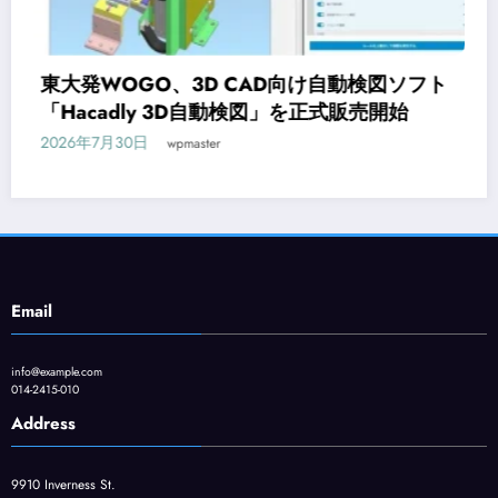
検図ソフト
オンライン研修サービス「Workscho
売開始
CAD入門コースが新登場
2026年7月29日
wpmaster
Email
info@example.com
014-2415-010
Address