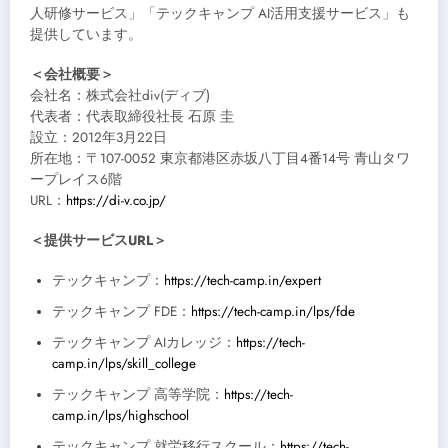
人研修サービス」「テックキャンプ AI活用支援サービス」も
提供しています。
＜会社概要＞
会社名：株式会社div(ディブ)
代表者：代表取締役社長 石原 圭
設立：2012年3月22日
所在地：〒107-0052 東京都港区赤坂八丁目4番14号 青山タワ
ープレイス6階
URL：
https://di-v.co.jp/
＜提供サービスURL＞
テックキャンプ：
https://tech-camp.in/expert
テックキャンプ FDE：
https://tech-camp.in/lps/fde
テックキャンプ AIカレッジ：
https://tech-
camp.in/lps/skill_college
テックキャンプ 高等学院：
https://tech-
camp.in/lps/highschool
テックキャンプ 就労移行スクール：
https://tech-