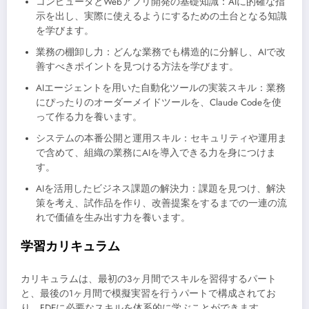
コンピュータとWebアプリ開発の基礎知識：AIに的確な指
示を出し、実際に使えるようにするための土台となる知識
を学びます。
業務の棚卸し力：どんな業務でも構造的に分解し、AIで改
善すべきポイントを見つける方法を学びます。
AIエージェントを用いた自動化ツールの実装スキル：業務
にぴったりのオーダーメイドツールを、Claude Codeを使
って作る力を養います。
システムの本番公開と運用スキル：セキュリティや運用ま
で含めて、組織の業務にAIを導入できる力を身につけま
す。
AIを活用したビジネス課題の解決力：課題を見つけ、解決
策を考え、試作品を作り、改善提案をするまでの一連の流
れで価値を生み出す力を養います。
学習カリキュラム
カリキュラムは、最初の3ヶ月間でスキルを習得するパート
と、最後の1ヶ月間で模擬実習を行うパートで構成されてお
り、FDEに必要なスキルを体系的に学ぶことができます。