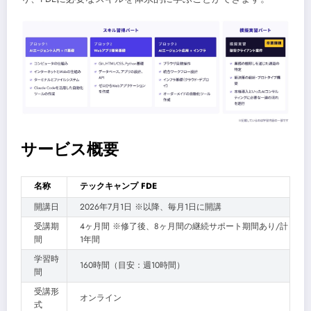
サービス概要
名称
テックキャンプ FDE
開講日
2026年7月1日 ※以降、毎月1日に開講
受講期
4ヶ月間 ※修了後、8ヶ月間の継続サポート期間あり/計
間
1年間
学習時
160時間（目安：週10時間）
間
受講形
オンライン
式