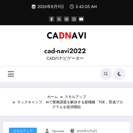
コ
2026年8月9日
3:43:06 AM
ン
テ
ン
ツ
へ
ス
キ
ッ
cad-navi2022
プ
CADのナビゲーター
ホーム
スキルアップ
テックキャンプ、AIで業務課題を解決する新職種「FDE」育成プロ
グラムを提供開始
スキルアップ
Wpmaster
2026年6月4日