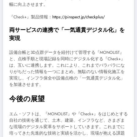
幅に向上させます。
『Check+』製品情報：
https://pinspect.jp/checkplus/
両サービスの連携で「一気通貫デジタル化」を
実現
設備台帳と3D点群データを紐付けて管理する『MONOLIST』
と、点検手順と現場記録を同時にデジタル化する『Check+』
は、互いに連携します。これにより、これまでバラバラにな
りがちだった情報を一つにまとめ、無駄のない情報化施工を
実現し、インフラ保全や設備点検の「一気通貫デジタル化」
を加速させます。
今後の展望
エム・ソフトは、『MONOLIST』や『Check+』をはじめとする
自社の技術を通じて、土木、建築、インフラなど、さまざま
な現場のデジタル変革をサポートしていきます。これまでに
培ってきた先進的な技術と実績を活かし、現場が抱える課題