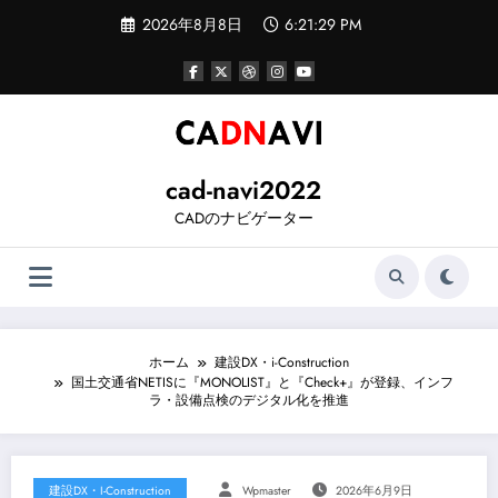
コ
2026年8月8日
6:21:30 PM
ン
テ
ン
ツ
へ
ス
キ
ッ
cad-navi2022
プ
CADのナビゲーター
ホーム
建設DX・i-Construction
国土交通省NETISに『MONOLIST』と『Check+』が登録、インフ
ラ・設備点検のデジタル化を推進
建設DX・i-Construction
Wpmaster
2026年6月9日