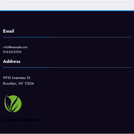
Email
info@example.com
014-2415-010
Address
9910 Inverness St.
Brooklyn, NY 11204
Lucie Anderson