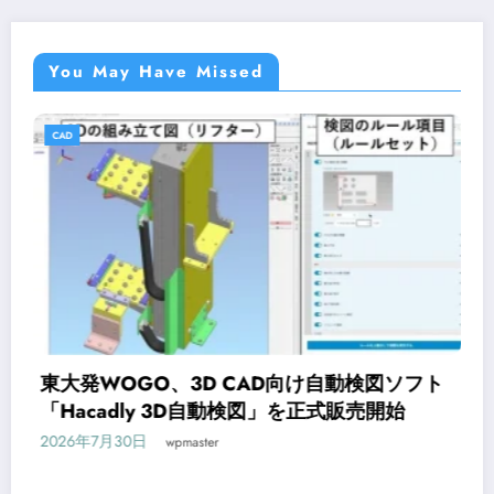
You May Have Missed
CAD
動検図ソフト
オンライン研修サービス「Workscho
販売開始
CAD入門コースが新登場
2026年7月29日
wpmaster