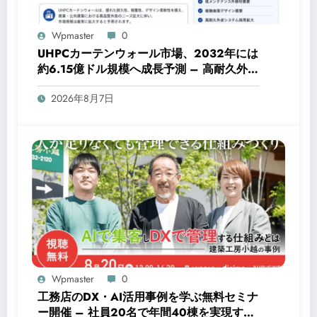
Wpmaster
0
UHPCカーテンウォール市場、2032年には
約6.15億ドル規模へ成長予測 – 高耐久外装
材の需要拡大
2026年8月7日
Wpmaster
0
工務店のDX・AI活用事例を学ぶ無料セミナ
ー開催 – 社員20名で年間40棟を実現する