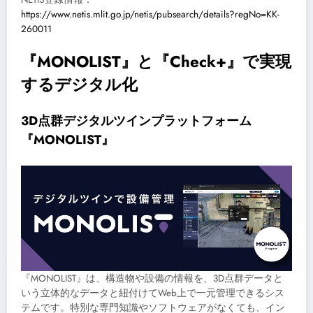
https://www.netis.mlit.go.jp/netis/pubsearch/details?regNo=KK-
260011
『MONOLIST』と『Check+』で実現
するデジタル化
3D点群デジタルツインプラットフォーム
『MONOLIST』
『MONOLIST』は、構造物や設備の情報を、3D点群データと
いう立体的なデータと紐付けてWeb上で一元管理できるシス
テムです。特別な専門知識やソフトウェアがなくても、イン