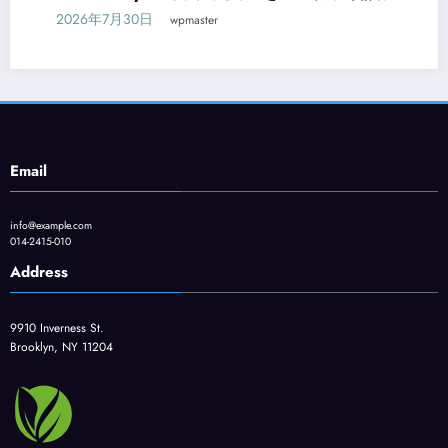
2026年7月30日
wpmaster
Email
info@example.com
014-2415-010
Address
9910 Inverness St.
Brooklyn, NY 11204