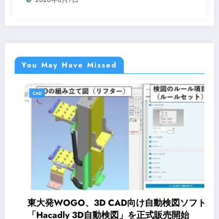
You May Have Missed
CAD
東大発WOGO、3D CAD向け自動検図ソフト
「Hacadly 3D自動検図」を正式販売開始