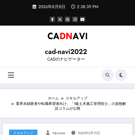
コ
2026年8月8日
2:38:40 PM
ン
テ
ン
ツ
へ
ス
キ
ッ
cad-navi2022
プ
CADのナビゲーター
ホーム
スキルアップ
業界未経験者や転職希望者向け、「1級土木施工管理技士」の資格解
説コラムが公開
スキルアップ
Wpmaster
2026年5月19日