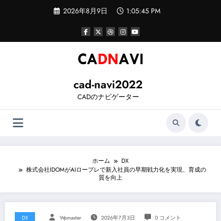
コ
2026年8月9日
1:05:46 PM
ン
テ
ン
ツ
へ
ス
キ
ッ
cad-navi2022
プ
CADのナビゲーター
ホーム
DX
株式会社IDOMがAIロープレで新入社員の早期戦力化を実現、育成の
質を向上
DX
Wpmaster
2026年7月3日
0 コメント