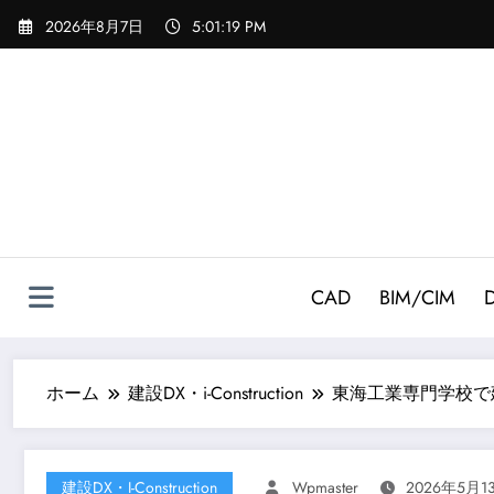
コ
2026年8月7日
5:01:20 PM
ン
テ
ン
ツ
へ
ス
キ
ッ
プ
CAD
BIM/CIM
ホーム
建設DX・i-Construction
東海工業専門学校で
建設DX・i-Construction
Wpmaster
2026年5月1