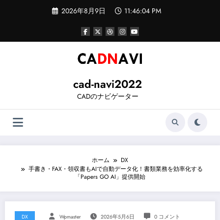
コ
2026年8月9日
11:46:04 PM
ン
テ
ン
ツ
へ
ス
キ
ッ
cad-navi2022
プ
CADのナビゲーター
ホーム
DX
手書き・FAX・領収書もAIで自動データ化！書類業務を効率化する
「Papers GO AI」提供開始
DX
Wpmaster
2026年5月6日
0 コメント