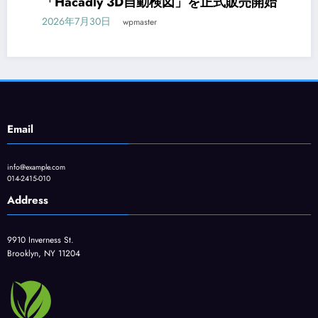
「Hacadly 3D自動検図」を正式販売開始
2026年7月30日
wpmaster
Email
info@example.com
014-2415-010
Address
9910 Inverness St.
Brooklyn, NY 11204