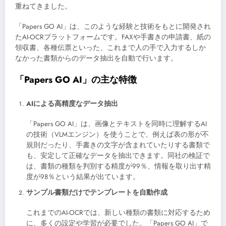
重ねてきました。
「Papers GO AI」は、このような経験と技術をもとに開発され
たAI-OCRプラットフォームです。FAXや手書きの申請書、紙の
領収書、各種伝票といった、これまで人の手で入力するしか
なかった書類からのデータ抽出を自動で行います。
「Papers GO AI」の主な特徴
AIによる高精度なデータ抽出
「Papers GO AI」は、画像とテキストを同時に理解するAI
の技術（VLMエンジン）を使うことで、例えば表の形が不
規則だったり、手書きの文字が含まれていたりする書類で
も、安定して正確なデータを抽出できます。同社の検証で
は、書類の種類を判別する精度が99％、情報を取り出す精
度が98％という結果が出ています。
サンプル書類だけでテンプレートを自動作成
これまでのAI-OCRでは、新しい種類の書類に対応するため
に、多くの設定や学習が必要でした。「Papers GO AI」で