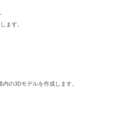
。
指します。
を使って管路内の3Dモデルを作成します。