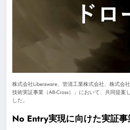
株式会社Liberaware、管清工業株式会社、
技術実証事業（AB-Cross）」において、共同提
した。
No Entry実現に向けた実証事