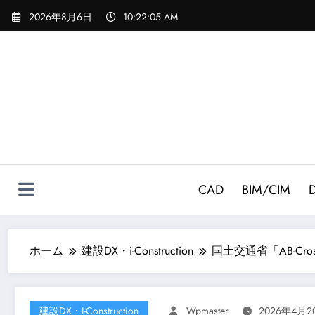
コ
2026年8月6日
10:22:06 AM
ン
テ
ン
ツ
へ
ス
キ
ッ
プ
CAD
BIM/CIM
ホーム
建設DX・i-Construction
国土交通省「AB-Cr
建設DX・i-Construction
Wpmaster
2026年4月2