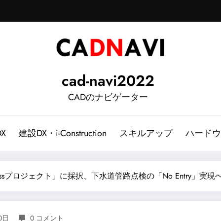
cad-navi2022
CADのナビゲーター
DX
建設DX・i-Construction
スキルアップ
ハードウ
ossプロジェクト」に採択、下水道管路点検の「No Entry」実
0日
0 コメント