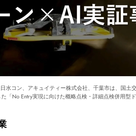
株式会社日水コン、アキュイティー株式会社、千葉市は、国
案した「No Entry実現に向けた概略点検・詳細点検併用
業