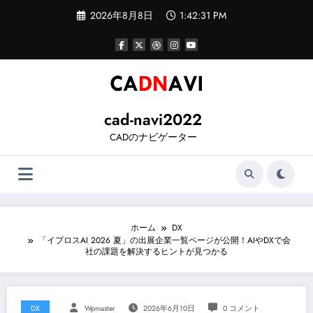
コ
2026年8月8日
1:42:32 PM
ン
テ
ン
ツ
へ
ス
キ
ッ
cad-navi2022
プ
CADのナビゲーター
ホーム
DX
「イプロスAI 2026 夏」の出展企業一覧ページが公開！AIやDXで会
社の課題を解決するヒントが見つかる
DX
Wpmaster
2026年6月10日
0 コメント