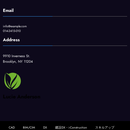
Email
info@example.com
014-2415-010
Address
9910 Inverness St.
Brooklyn, NY 11204
Lucie Anderson
CAD
BIM/CIM
DX
建設DX・i-Construction
スキルアップ