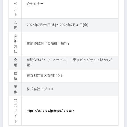
ベ
介セミナー
ン
ト
会
2026年7月29日(水)〜2026年7月31日(金)
期
参
加
事前登録制（参加費：無料）
方
法
会
有明GYM-EX（ジメックス）（東京ビッグサイト駅から2
場
駅）
住
東京都江東区有明1-10-1
所
主
株式会社イプロス
催
公
式
サ
https://ex.ipros.jp/expo/iprosai/
イ
ト