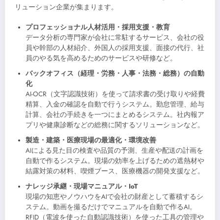
リューション企業が集まります。
プロフェッショナル人材活用・採用支援・教育
データ分析の専門家が会社に常駐するサービス、会社の役
員や幹部の人材紹介、外国人の採用支援、面接の代行、社
員のやる気を高めるためのサービスや研修など。
バックオフィス（経理・労務・人事・法務・総務）の自動
化
AI-OCR（文字認識技術）を使って請求書の受け取りや経費
精算、入金の確認を自動で行うシステム。勤怠管理、給与
計算、会社の手続きを一つにまとめるシステム。社内報ア
プリや健康診断などの総務に関するソリューションなど。
製造・建築・医療現場の最適化・環境改善
AIによる見た目の検査や品質の予測、生産や配送の計画を
自動で作るシステム。現場の効率を上げるための遮熱材や
結露対策の材料、喫煙ブース、医療機器の開発支援など。
ナレッジ承継・現場マニュアル・IoT
現場の知恵やノウハウをAIで会社の財産として蓄積するシ
ステム。動画を撮るだけでマニュアルを自動で作るAI。
RFID（電波を使った自動認識技術）を使った工具の管理や