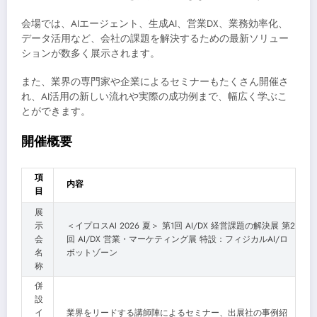
会場では、AIエージェント、生成AI、営業DX、業務効率化、
データ活用など、会社の課題を解決するための最新ソリュー
ションが数多く展示されます。
また、業界の専門家や企業によるセミナーもたくさん開催さ
れ、AI活用の新しい流れや実際の成功例まで、幅広く学ぶこ
とができます。
開催概要
項
内容
目
展
示
＜イプロスAI 2026 夏＞ 第1回 AI/DX 経営課題の解決展 第2
会
回 AI/DX 営業・マーケティング展 特設：フィジカルAI/ロ
名
ボットゾーン
称
併
設
イ
業界をリードする講師陣によるセミナー、出展社の事例紹