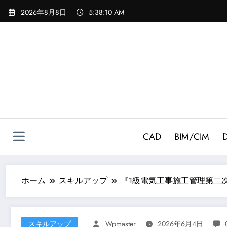
コ
2026年8月8日
5:38:11 AM
ン
テ
ン
ツ
へ
ス
キ
ッ
プ
CAD
BIM/CIM
ホーム
スキルアップ
『1級電気工事施工管理第二次
スキルアップ
Wpmaster
2026年6月4日