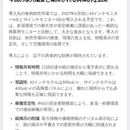
導入先の食肉卸売市場では、2027年6月頃に43インチモニタ
ー6台と19インチモニター3台が導入される予定です。これ
は、多湿環境での耐久性や安定稼働に課題があった一般的な
商業用モニターと比較して、大きな進歩となります。導入の
目的は、卸売市場DXの推進、現場の見える化、情報表示の安
定化、そして労働環境の改善です。
導入により、以下の具体的な効果が期待されています。
情報共有時間
: 口頭伝達や紙の掲示から電子表示に変わる
ことで、情報共有にかかる時間を大幅に短縮できます。
視認性
: 43インチモデルは500cd/㎡、19インチモデルは
450cd/㎡の高輝度パネルにより、離れた場所からでも必
要な情報を正確に視認できます。
稼働安定性
: IP65の完全密閉構造により、多湿・粉塵環境
での連続稼働が実現します。
紙掲示の削減
: 取引情報や価格情報のデジタル表示化によ
り、紙の掲示や手書きでの更新作業が大幅に削減されま