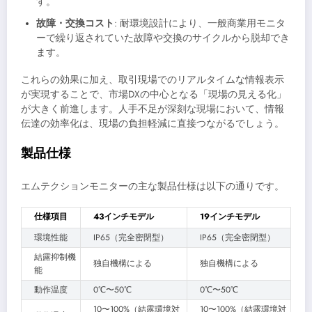
す。
故障・交換コスト
: 耐環境設計により、一般商業用モニタ
ーで繰り返されていた故障や交換のサイクルから脱却でき
ます。
これらの効果に加え、取引現場でのリアルタイムな情報表示
が実現することで、市場DXの中心となる「現場の見える化」
が大きく前進します。人手不足が深刻な現場において、情報
伝達の効率化は、現場の負担軽減に直接つながるでしょう。
製品仕様
エムテクションモニターの主な製品仕様は以下の通りです。
仕様項目
43インチモデル
19インチモデル
環境性能
IP65（完全密閉型）
IP65（完全密閉型）
結露抑制機
独自機構による
独自機構による
能
動作温度
0℃〜50℃
0℃〜50℃
10〜100%（結露環境対
10〜100%（結露環境対