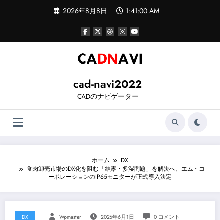
コ
2026年8月8日
1:41:01 AM
ン
テ
ン
ツ
へ
ス
キ
ッ
cad-navi2022
プ
CADのナビゲーター
ホーム
DX
食肉卸売市場のDX化を阻む「結露・多湿問題」を解決へ、エム・コ
ーポレーションのIP65モニターが正式導入決定
DX
Wpmaster
2026年6月1日
0 コメント