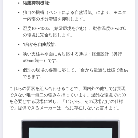
結露抑制機能
:
独自の機構（ベントによる自然通気）により、モニタ
ー内部の水分滞留を抑制します。
湿度10〜100%（結露環境を含む）、動作温度0〜50℃
の環境に完全対応します。
1台から自由設計
:
狭い支柱や壁面にも対応する薄型・軽量設計（奥行
60mm統一）です。
個別の現場の要望に応じて、1台から最適な仕様で提供
できます。
これらの要素を組み合わせることで、国内外の他社では実現
できない唯一無二の強みを持っています。過酷な環境でのDX
を必要とする現場に対し、「1台から、その現場だけの仕様
で」提供できるメーカーは、他に存在しないと言えます。