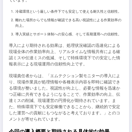
ています。
冷蔵環境という厳しい条件下でも安定して使える耐久性と信頼性。
離れた場所からでも情報が確認できる高い視認性による作業効率の
向上。
導入実績とサポート体制への安心感、そして長期運用への信頼性。
導入により期待される効果は、処理状況確認の迅速化による
現場全体の作業効率向上、リアルタイムな情報共有による確
認ミスや伝達ミスの低減、そして特殊環境下での安定した情
報表示による現場運用の信頼性向上です。
現場責任者からは、「エムテクション製モニターの導入によ
り、現場作業員が処理情報や各種表示内容を即時に確認でき
る環境が整いました。視認性が向上し、必要な情報を迅速か
つ正確に共有できるようになることで、作業効率の向上、伝
達ミスの削減、現場運営の円滑化が期待されています。ま
た、特殊環境下でも安定稼働できることから、継続的で安定
した運営への貢献にもつながると考えております。」とのコ
メントが寄せられています。
今回の導入概要と期待される具体的な効果