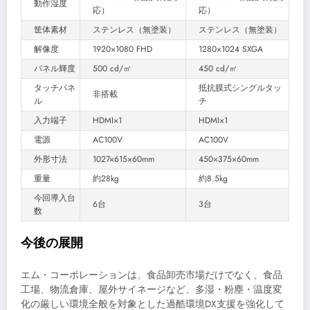
動作湿度
応）
応）
筐体素材
ステンレス（無塗装）
ステンレス（無塗装）
解像度
1920×1080 FHD
1280×1024 SXGA
パネル輝度
500 cd/㎡
450 cd/㎡
タッチパネ
抵抗膜式シングルタッ
非搭載
ル
チ
入力端子
HDMI×1
HDMI×1
電源
AC100V
AC100V
外形寸法
1027×615×60mm
450×375×60mm
重量
約28kg
約8.5kg
今回導入台
6台
3台
数
今後の展開
エム・コーポレーションは、食品卸売市場だけでなく、食品
工場、物流倉庫、屋外サイネージなど、多湿・粉塵・温度変
化の厳しい環境全般を対象とした過酷環境DX支援を強化して