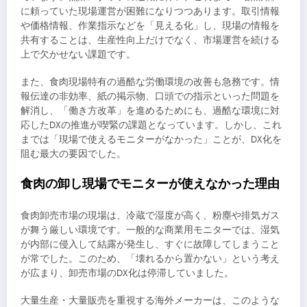
に頼っていた現場運営が困難になりつつあります。取引情報
や価格情報、作業指示などを「見える化」し、現場の情報を
共有することは、生産性向上だけでなく、市場運営を続ける
上で欠かせない課題です。
また、食肉現場特有の過酷な労働環境の改善も急務です。情
報伝達の非効率、紙の掲示物、口頭での指示といった問題を
解消し、「働き方改革」を進めるためにも、過酷な環境に対
応したDXの推進が喫緊の課題となっています。しかし、これ
までは「現場で使えるモニターがなかった」ことが、DX化を
阻む最大の要因でした。
食肉の卸し現場でモニターが使えなかった理由
食肉卸売市場の現場は、冷蔵で湿度が高く、粉塵や排気ガス
が舞う厳しい環境です。一般的な商業用モニターでは、湿気
が内部に侵入して結露が発生し、すぐに故障してしまうこと
が常でした。このため、「壊れるから置かない」という考え
が広まり、卸売市場のDX化は停滞していました。
大量生産・大量販売を重視する海外メーカーは、このような