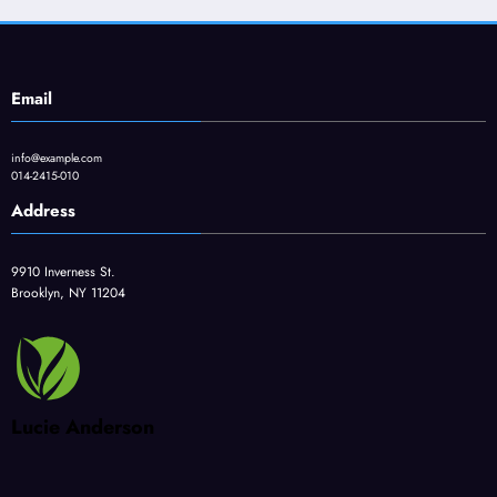
Email
info@example.com
014-2415-010
Address
9910 Inverness St.
Brooklyn, NY 11204
Lucie Anderson