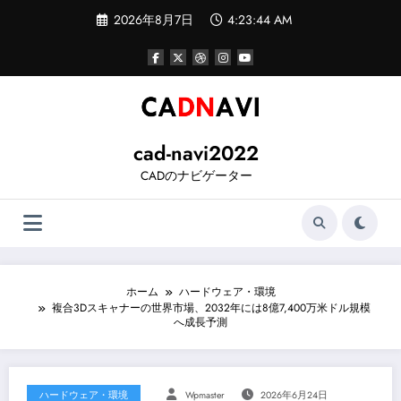
コ
2026年8月7日
4:23:44 AM
ン
テ
ン
ツ
へ
ス
キ
ッ
cad-navi2022
プ
CADのナビゲーター
ホーム
ハードウェア・環境
複合3Dスキャナーの世界市場、2032年には8億7,400万米ドル規模
へ成長予測
ハードウェア・環境
Wpmaster
2026年6月24日