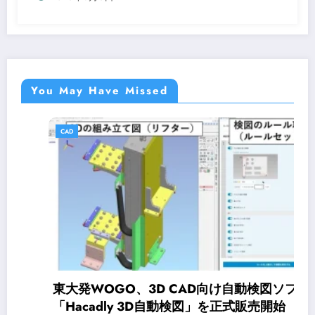
You May Have Missed
CAD
東大発WOGO、3D CAD向け自動検図ソフト
「Hacadly 3D自動検図」を正式販売開始