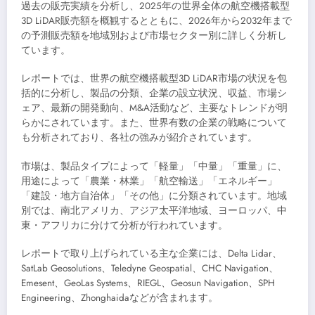
過去の販売実績を分析し、2025年の世界全体の航空機搭載型
3D LiDAR販売額を概観するとともに、2026年から2032年まで
の予測販売額を地域別および市場セクター別に詳しく分析し
ています。
レポートでは、世界の航空機搭載型3D LiDAR市場の状況を包
括的に分析し、製品の分類、企業の設立状況、収益、市場シ
ェア、最新の開発動向、M&A活動など、主要なトレンドが明
らかにされています。また、世界有数の企業の戦略について
も分析されており、各社の強みが紹介されています。
市場は、製品タイプによって「軽量」「中量」「重量」に、
用途によって「農業・林業」「航空輸送」「エネルギー」
「建設・地方自治体」「その他」に分類されています。地域
別では、南北アメリカ、アジア太平洋地域、ヨーロッパ、中
東・アフリカに分けて分析が行われています。
レポートで取り上げられている主な企業には、Delta Lidar、
SatLab Geosolutions、Teledyne Geospatial、CHC Navigation、
Emesent、GeoLas Systems、RIEGL、Geosun Navigation、SPH
Engineering、Zhonghaidaなどが含まれます。