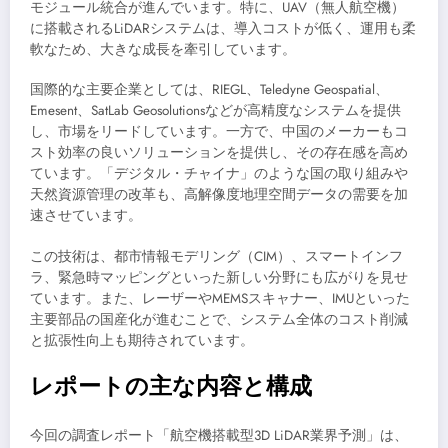
モジュール統合が進んでいます。特に、UAV（無人航空機）
に搭載されるLiDARシステムは、導入コストが低く、運用も柔
軟なため、大きな成長を牽引しています。
国際的な主要企業としては、RIEGL、Teledyne Geospatial、
Emesent、SatLab Geosolutionsなどが高精度なシステムを提供
し、市場をリードしています。一方で、中国のメーカーもコ
スト効率の良いソリューションを提供し、その存在感を高め
ています。「デジタル・チャイナ」のような国の取り組みや
天然資源管理の改革も、高解像度地理空間データの需要を加
速させています。
この技術は、都市情報モデリング（CIM）、スマートインフ
ラ、緊急時マッピングといった新しい分野にも広がりを見せ
ています。また、レーザーやMEMSスキャナー、IMUといった
主要部品の国産化が進むことで、システム全体のコスト削減
と拡張性向上も期待されています。
レポートの主な内容と構成
今回の調査レポート「航空機搭載型3D LiDAR業界予測」は、