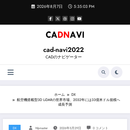
コ
2026年8月7日
5:35:03 PM
ン
テ
ン
ツ
へ
ス
キ
ッ
cad-navi2022
プ
CADのナビゲーター
ホーム
DX
航空機搭載型3D LiDARの世界市場、2032年には33億米ドル規模へ
成長予測
DX
Wpmaster
2026年5月29日
0 コメント