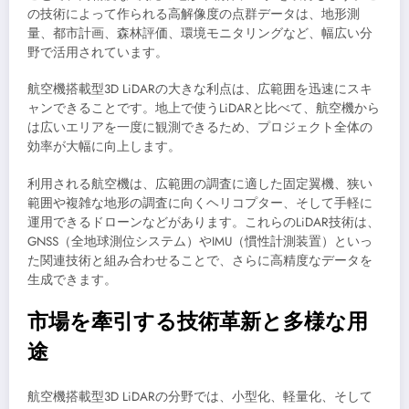
の技術によって作られる高解像度の点群データは、地形測
量、都市計画、森林評価、環境モニタリングなど、幅広い分
野で活用されています。
航空機搭載型3D LiDARの大きな利点は、広範囲を迅速にスキ
ャンできることです。地上で使うLiDARと比べて、航空機から
は広いエリアを一度に観測できるため、プロジェクト全体の
効率が大幅に向上します。
利用される航空機は、広範囲の調査に適した固定翼機、狭い
範囲や複雑な地形の調査に向くヘリコプター、そして手軽に
運用できるドローンなどがあります。これらのLiDAR技術は、
GNSS（全地球測位システム）やIMU（慣性計測装置）といっ
た関連技術と組み合わせることで、さらに高精度なデータを
生成できます。
市場を牽引する技術革新と多様な用
途
航空機搭載型3D LiDARの分野では、小型化、軽量化、そして