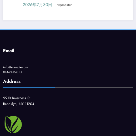
2026年7月30日
wpmaster
Email
info@example.com
014-2415-010
Address
9910 Inverness St.
Brooklyn, NY 11204