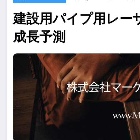
建設用パイプ用レーザ
成長予測