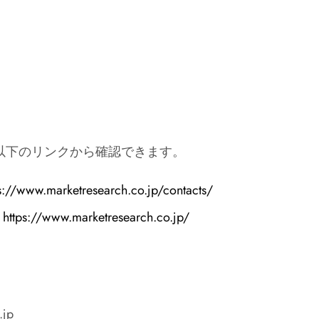
以下のリンクから確認できます。
s://www.marketresearch.co.jp/contacts/
:
https://www.marketresearch.co.jp/
jp