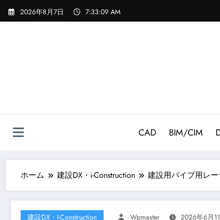
コ
2026年8月7日
7:33:10 AM
ン
テ
ン
ツ
へ
ス
キ
ッ
プ
CAD
BIM/CIM
ホーム
建設DX・i-Construction
建設用パイプ用レー
建設DX・i-Construction
Wpmaster
2026年6月1