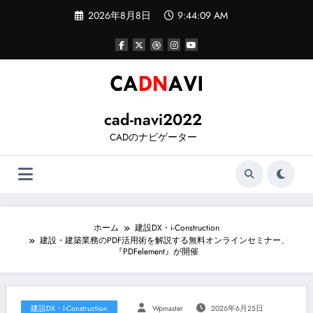
コ
2026年8月8日
9:44:10 AM
ン
テ
ン
ツ
へ
ス
キ
ッ
cad-navi2022
プ
CADのナビゲーター
ホーム
建設DX・i-Construction
建設・建築業務のPDF活用術を解説する無料オンラインセミナー、
『PDFelement』が開催
建設DX・i-Construction
Wpmaster
2026年6月25日