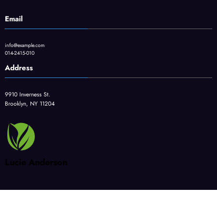
Email
info@example.com
014-2415-010
Address
9910 Inverness St.
Brooklyn, NY 11204
Lucie Anderson
CAD
BIM/CIM
DX
建設DX・i-Construction
スキルアップ