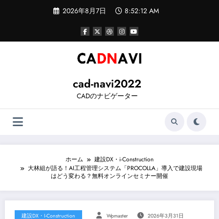
コ
2026年8月7日
8:52:13 AM
ン
テ
ン
ツ
へ
ス
キ
ッ
cad-navi2022
プ
CADのナビゲーター
ホーム
建設DX・i-Construction
大林組が語る！AI工程管理システム「PROCOLLA」導入で建設現場
はどう変わる？無料オンラインセミナー開催
建設DX・i-Construction
Wpmaster
2026年3月31日