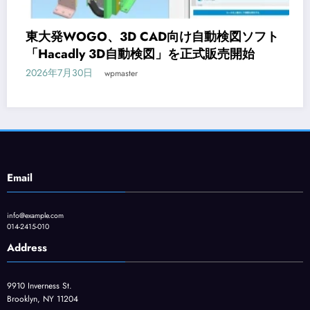
自動検図ソフト
オンライン研修サービス「Worksch
式販売開始
CAD入門コースが新登場
2026年7月29日
wpmaster
Email
info@example.com
014-2415-010
Address
9910 Inverness St.