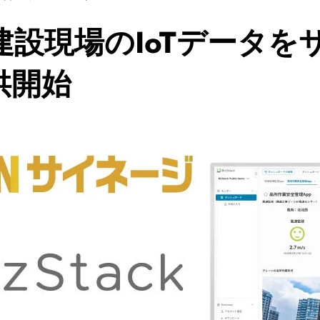
建設現場のIoTデータ
供開始