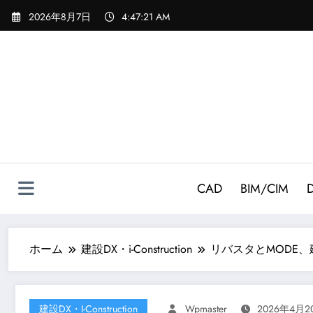
コ
2026年8月7日
4:47:22 AM
ン
テ
ン
ツ
へ
ス
キ
ッ
プ
CAD
BIM/CIM
ホーム
建設DX・i-Construction
リバスタとMODE
建設DX・i-Construction
Wpmaster
2026年4月2