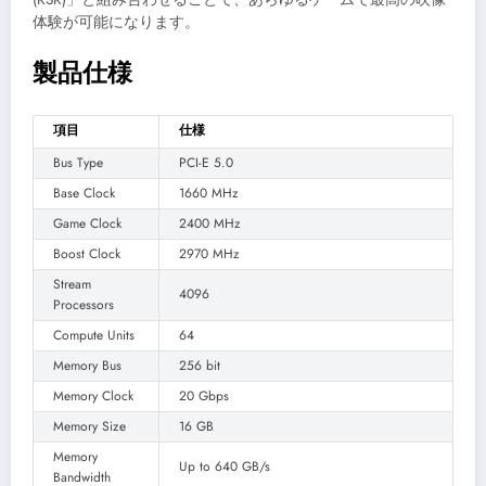
体験が可能になります。
製品仕様
項目
仕様
Bus Type
PCI-E 5.0
Base Clock
1660 MHz
Game Clock
2400 MHz
Boost Clock
2970 MHz
Stream
4096
Processors
Compute Units
64
Memory Bus
256 bit
Memory Clock
20 Gbps
Memory Size
16 GB
Memory
Up to 640 GB/s
Bandwidth