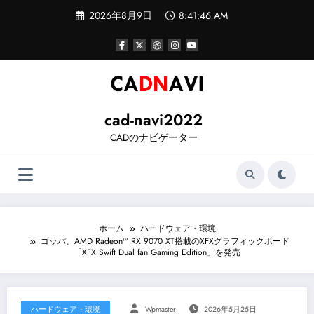
コ
2026年8月9日
8:41:47 AM
ン
テ
ン
ツ
へ
ス
キ
ッ
cad-navi2022
プ
CADのナビゲーター
ホーム
ハードウェア・環境
ゴッパ、AMD Radeon™ RX 9070 XT搭載のXFXグラフィックボード
「XFX Swift Dual fan Gaming Edition」を発売
ハードウェア・環境
Wpmaster
2026年5月25日