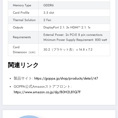
Memory Type
GDDR6
Card Profile
3.5 slot
Thermal Solution
2 Fan
Outputs
DisplayPort 2.1: 3x HDMI™ 2.1: 1x
External Power: 2x PCI-E 8 pin connections
Requirements
Minimum Power Supply Requirement: 800 watt
Card
30.2（ブラケット含） x 14.8 x 7.2
Dimension（cm）
関連リンク
製品サイト:
https://goppa.jp/shop/products/detail/47
GOPPA公式Amazonストアフロント:
https://www.amazon.co.jp/dp/B0H2L81Q7F