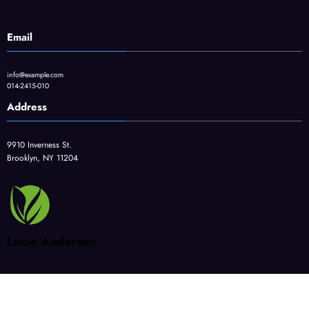
Email
info@example.com
014-2415-010
Address
9910 Inverness St.
Brooklyn, NY 11204
Lucie Anderson