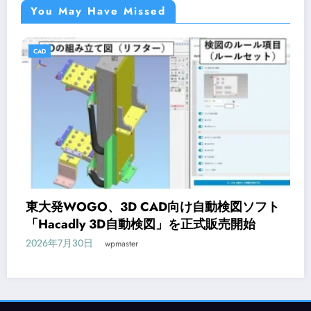
You May Have Missed
CAD
け自動検図ソフト
オンライン研修サービス「Works
を正式販売開始
CAD入門コースが新登場
2026年7月29日
wpmaster