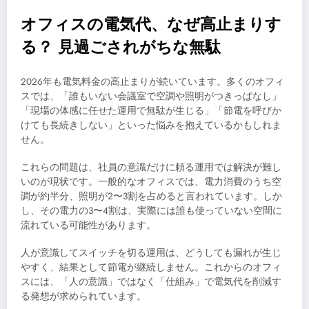
オフィスの電気代、なぜ高止まりす
る？ 見過ごされがちな無駄
2026年も電気料金の高止まりが続いています。多くのオフィ
スでは、「誰もいない会議室で空調や照明がつきっぱなし」
「現場の体感に任せた運用で無駄が生じる」「節電を呼びか
けても長続きしない」といった悩みを抱えているかもしれま
せん。
これらの問題は、社員の意識だけに頼る運用では解決が難し
いのが現状です。一般的なオフィスでは、電力消費のうち空
調が約半分、照明が2〜3割を占めると言われています。しか
し、その電力の3〜4割は、実際には誰も使っていない空間に
流れている可能性があります。
人が意識してスイッチを切る運用は、どうしても漏れが生じ
やすく、結果として節電が継続しません。これからのオフィ
スには、「人の意識」ではなく「仕組み」で電気代を削減す
る発想が求められています。