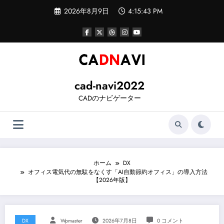
コ
2026年8月9日
4:15:44 PM
ン
テ
ン
ツ
へ
ス
キ
ッ
cad-navi2022
プ
CADのナビゲーター
ホーム
DX
オフィス電気代の無駄をなくす「AI自動節約オフィス」の導入方法
【2026年版】
DX
Wpmaster
2026年7月8日
0 コメント