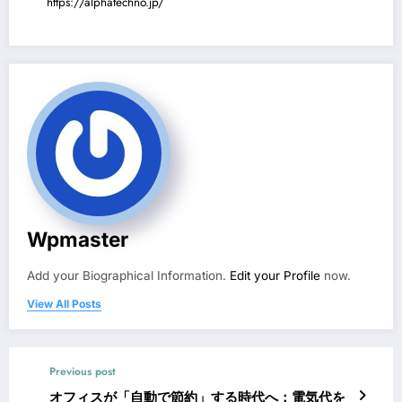
https://alphatechno.jp/
Wpmaster
Add your Biographical Information.
Edit your Profile
now.
View All Posts
Previous post
オフィスが「自動で節約」する時代へ：電気代を