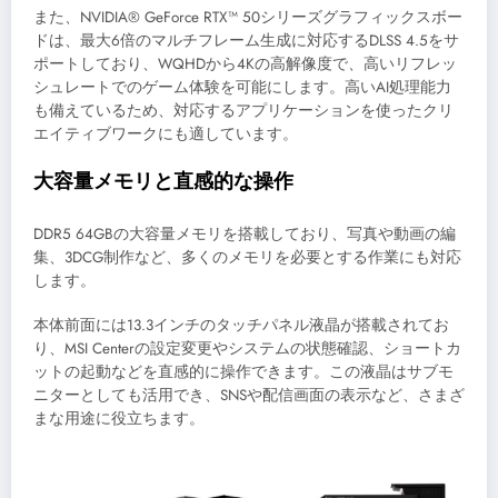
また、NVIDIA® GeForce RTX™ 50シリーズグラフィックスボー
ドは、最大6倍のマルチフレーム生成に対応するDLSS 4.5をサ
ポートしており、WQHDから4Kの高解像度で、高いリフレッ
シュレートでのゲーム体験を可能にします。高いAI処理能力
も備えているため、対応するアプリケーションを使ったクリ
エイティブワークにも適しています。
大容量メモリと直感的な操作
DDR5 64GBの大容量メモリを搭載しており、写真や動画の編
集、3DCG制作など、多くのメモリを必要とする作業にも対応
します。
本体前面には13.3インチのタッチパネル液晶が搭載されてお
り、MSI Centerの設定変更やシステムの状態確認、ショートカ
ットの起動などを直感的に操作できます。この液晶はサブモ
ニターとしても活用でき、SNSや配信画面の表示など、さまざ
まな用途に役立ちます。