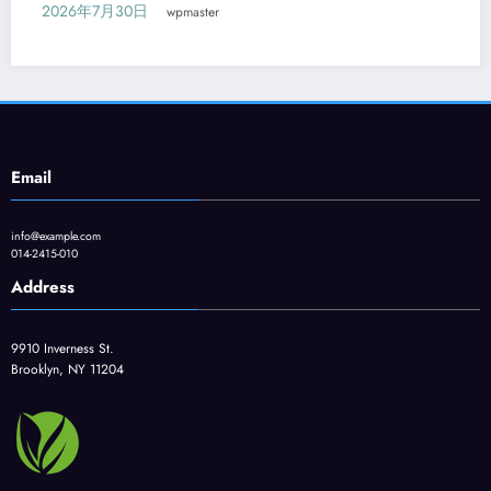
CAD入門コース
aster
2026年7月29日
wpmas
Email
info@example.com
014-2415-010
Address
9910 Inverness St.
Brooklyn, NY 11204