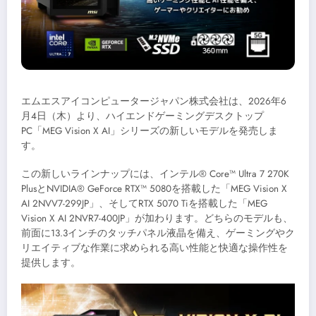
エムエスアイコンピュータージャパン株式会社は、2026年6
月4日（木）より、ハイエンドゲーミングデスクトップ
PC「MEG Vision X AI」シリーズの新しいモデルを発売しま
す。
この新しいラインナップには、インテル® Core™ Ultra 7 270K
PlusとNVIDIA® GeForce RTX™ 5080を搭載した「MEG Vision X
AI 2NVV7-299JP」、そしてRTX 5070 Tiを搭載した「MEG
Vision X AI 2NVR7-400JP」が加わります。どちらのモデルも、
前面に13.3インチのタッチパネル液晶を備え、ゲーミングやク
リエイティブな作業に求められる高い性能と快適な操作性を
提供します。