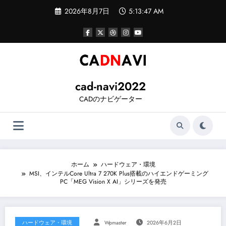
コ
2026年8月7日
5:13:48 AM
ン
テ
ン
ツ
へ
ス
キ
ッ
cad-navi2022
プ
CADのナビゲーター
ホーム
ハードウェア・環境
MSI、インテルCore Ultra 7 270K Plus搭載のハイエンドゲーミング
PC「MEG Vision X AI」シリーズを発売
ハードウェア・環境
Wpmaster
2026年6月2日