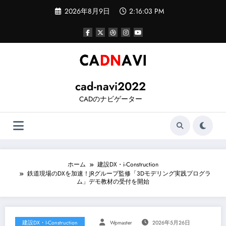
コ
2026年8月9日
2:16:04 PM
ン
テ
ン
ツ
へ
ス
キ
ッ
cad-navi2022
プ
CADのナビゲーター
ホーム
建設DX・i-Construction
鉄道現場のDXを加速！JRグループ監修「3Dモデリング実践プログラ
ム」デモ教材の受付を開始
建設DX・i-Construction
Wpmaster
2026年5月26日