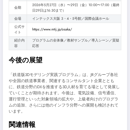
2026年5月27日（水）〜29日（金）10:00〜17:00（最終
会期
日29日は16:30まで）
会場
インテックス大阪 3・4・5号館／国際会議ホール
公式サ
https://www.mtij.jp/osaka/
イト
紹介内
プログラムの全体像／教材サンプル／導入シーン／質疑
容
応答
今後の展望
「鉄道版3Dモデリング実践プログラム」は、JRグループ各社
や全国の鉄道事業者、関連するコンサルタント企業ととも
に、鉄道分野のDXを推進する3D人材を育てる場として発展し
ていくことが期待されます。今後は、電気設備、信号通信、
運行管理といった対象領域の拡大や、上級者向けのプログラ
ムの追加、さらには他のインフラ分野への展開も検討されて
います。
関連情報