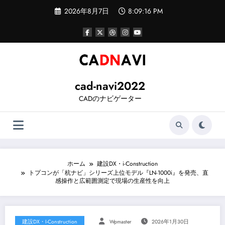
コ
2026年8月7日
8:09:17 PM
ン
テ
ン
ツ
へ
ス
キ
ッ
cad-navi2022
プ
CADのナビゲーター
ホーム
建設DX・i-Construction
トプコンが「杭ナビ」シリーズ上位モデル『LN-1000i』を発売、直
感操作と広範囲測定で現場の生産性を向上
建設DX・i-Construction
Wpmaster
2026年1月30日