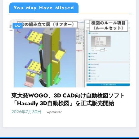
You May Have Missed
CAD
ソフト
オンライン研修サービス「Workschool
始
CAD入門コースが新登場
2026年7月29日
wpmaster