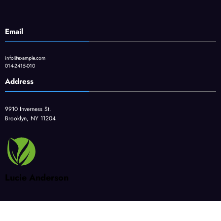
Email
info@example.com
014-2415-010
Address
9910 Inverness St.
Brooklyn, NY 11204
Lucie Anderson