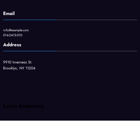
Email
info@example.com
014-2415-010
Address
9910 Inverness St.
Brooklyn, NY 11204
Lucie Anderson