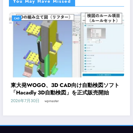
You May Have Missed
CAD
フト
オンライン研修サービス「Workschool」に
CAD入門コースが新登場
2026年7月29日
wpmaster