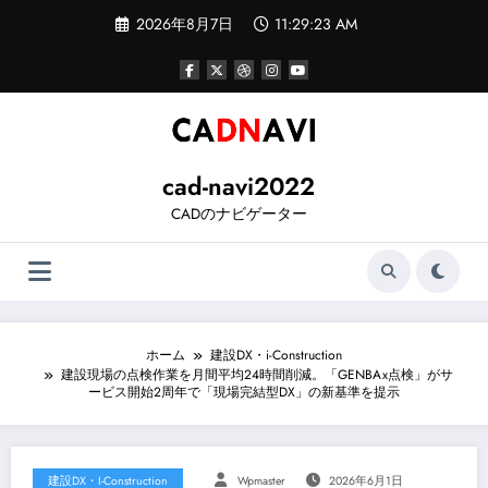
コ
2026年8月7日
11:29:24 AM
ン
テ
ン
ツ
へ
ス
キ
ッ
cad-navi2022
プ
CADのナビゲーター
ホーム
建設DX・i-Construction
建設現場の点検作業を月間平均24時間削減。「GENBAx点検」がサ
ービス開始2周年で「現場完結型DX」の新基準を提示
建設DX・i-Construction
Wpmaster
2026年6月1日