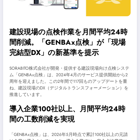
建設現場の点検作業を月間平均24時
間削減。「GENBAx点検」が「現場
完結型DX」の新基準を提示
SORABITO株式会社が開発・提供する建設現場向け点検システ
ム「GENBAx点検」は、2024年4月のサービス提供開始から2
周年を迎えました。この2年間で117回ものアップデートを重
ね、建設現場のDX（デジタルトランスフォーメーション）を
推進しています。
導入企業100社以上、月間平均24時
間の工数削減を実現
「GENBAx点検」は、2026年5月時点で累計100社以上の元請