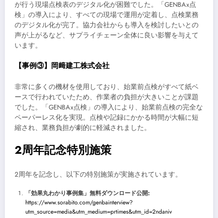
が行う現場点検表のデジタル化が困難でした。「GENBAx点
検」の導入により、すべての現場で運用が定着し、点検業務
のデジタル化が完了。協力会社からも導入を検討したいとの
声が上がるなど、サプライチェーン全体に良い影響を与えて
います。
【事例③】岡﨑建工株式会社
非常に多くの機材を使用しており、始業前点検がすべて紙ベ
ースで行われていたため、作業者の負担が大きいことが課題
でした。「GENBAx点検」の導入により、始業前点検の完全な
ペーパーレス化を実現。点検や記録にかかる時間が大幅に短
縮され、業務負担が劇的に軽減されました。
2周年記念特別施策
2周年を記念し、以下の特別施策が実施されています。
「効果丸わかり事例集」無料ダウンロード公開:
https://www.sorabito.com/genbainterview?
utm_source=media&utm_medium=prtimes&utm_id=2ndaniv