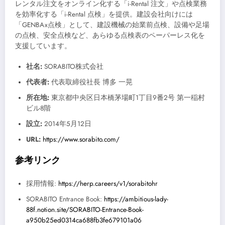
レンタル注文をオンライン化する「i-Rental 注文」や点検業務
を効率化する「i-Rental 点検」を提供。建設会社向けには
「GENBAx点検」として、建設機械の始業前点検、設備や足場
の点検、安全点検など、あらゆる点検表のペーパーレス化を
支援しています。
社名:
SORABITO株式会社
代表者:
代表取締役社長 博多 一晃
所在地:
東京都中央区日本橋茅場町1丁目9番2号 第一稲村
ビル8階
設立:
2014年5月12日
URL:
https://www.sorabito.com/
参考リンク
採用情報:
https://herp.careers/v1/sorabitohr
SORABITO Entrance Book:
https://ambitious-lady-
88f.notion.site/SORABITO-Entrance-Book-
a950b25ed0314ca688fb3fe679101a06