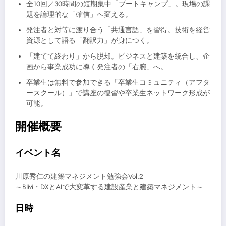
全10回／30時間の短期集中「ブートキャンプ」。現場の課
題を論理的な「確信」へ変える。
発注者と対等に渡り合う「共通言語」を習得。技術を経営
資源として語る「翻訳力」が身につく。
「建てて終わり」から脱却。ビジネスと建築を統合し、企
画から事業成功に導く発注者の「右腕」へ。
卒業生は無料で参加できる「卒業生コミュニティ（アフタ
ースクール）」で講座の復習や卒業生ネットワーク形成が
可能。
開催概要
イベント名
川原秀仁の建築マネジメント勉強会Vol.2
～BIM・DXとAIで大変革する建設産業と建築マネジメント～
日時