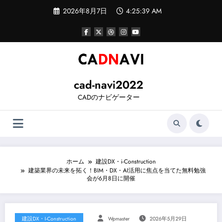
コ
2026年8月7日
4:25:40 AM
ン
テ
ン
ツ
へ
ス
キ
ッ
cad-navi2022
プ
CADのナビゲーター
ホーム
建設DX・i-Construction
建築業界の未来を拓く！BIM・DX・AI活用に焦点を当てた無料勉強
会が6月8日に開催
建設DX・i-Construction
Wpmaster
2026年5月29日