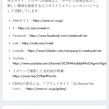
求人サイト、グローバル開発など、サービス領域を拡大し、
新しい価値を創造するビジネスクリエイションカンパニーと
して活動しています。
Webサイト：
https://www.cri.co.jp/
X：
https://x.com/creekcrv
Facebook：
https://www.facebook.com/creekandriver
note：
https://note.com/creek
LinkedIn：
https://www.linkedin.com/company/cr.creekandriver
YouTube：
https://www.youtube.com/channel/UCS9MHzddqWKsOAgmUnTgxIg
ドローンで撮影した会社紹介映像：
https://youtu.be/2YRqMPcsv3o
C&R社の原点とは…？ブランドサイト「Go Beyond the
Limit」：
https://www.cri.co.jp/gobey/