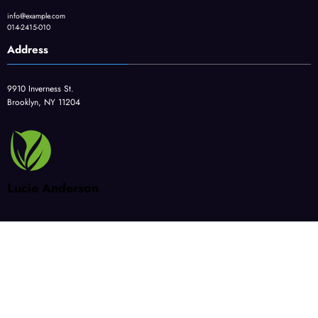
info@example.com
014-2415-010
Address
9910 Inverness St.
Brooklyn, NY 11204
Lucie Anderson
CAD
BIM/CIM
DX
建設DX・i-Construction
スキルアップ
ハードウェア・環境
NewsBlogger - Magazine & Blog
WordPress
テーマ 2026 | Powered By
SpiceThemes