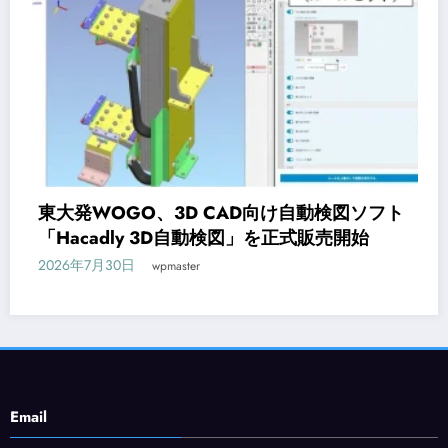
動検図ソフト
オンライン研修サービス「Workscho
販売開始
CAD入門コースが新登場
2026年7月29日
wpmaster
Email