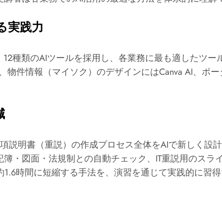
る実践力
ft Copilotなど、12種類のAIツールを採用し、各業務に
LM、物件情報（マイソク）のデザインにはCanva AI、ポータ
。
減
項説明書（重説）の作成プロセス全体をAIで新しく設
記簿・図面・法規制との自動チェック、IT重説用のスラ
約1.6時間に短縮する手法を、演習を通じて実践的に習