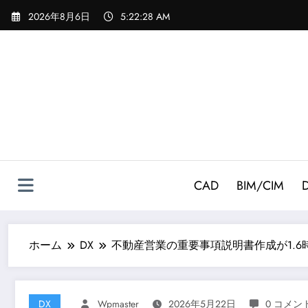
コ
2026年8月6日
5:22:29 AM
ン
テ
ン
ツ
へ
ス
キ
ッ
プ
CAD
BIM/CIM
ホーム
DX
不動産営業の重要事項説明書作成が1.6
DX
Wpmaster
2026年5月22日
0 コメン