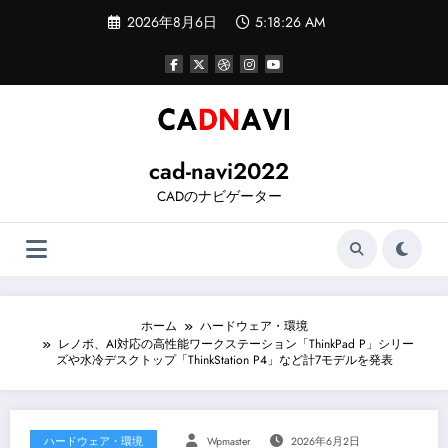
コ
2026年8月6日
5:18:27 AM
ン
テ
ン
ツ
へ
ス
キ
ッ
cad-navi2022
プ
CADのナビゲーター
ホーム
ハードウェア・環境
レノボ、AI対応の高性能ワークステーション「ThinkPad P」シリー
ズや水冷デスクトップ「ThinkStation P4」など計7モデルを発表
ハードウェア・環境
Wpmaster
2026年6月2日