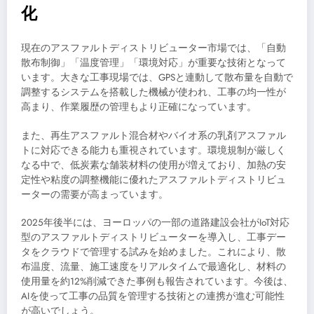
化
現在のアスファルトディストリビューター市場では、「自動
散布制御」「温度管理」「環境対応」が重要な技術となって
います。大きな工事現場では、GPSと連動して散布量を自動で
調整するシステムを搭載した機械が使われ、工事の均一性が
高まり、作業履歴の管理もより正確になっています。
また、再生アスファルト混合材やバイオ系の乳剤アスファル
トに対応できる能力も重視されています。環境規制が厳しく
なる中で、低炭素な舗装材料の使用が増えており、加熱の安
定性や粘度の調整機能に優れたアスファルトディストリビュ
ーターの需要が高まっています。
2025年後半には、ヨーロッパの一部の道路建設会社がIoT対応
型のアスファルトディストリビューターを導入し、工事デー
タをクラウドで管理する試みを始めました。これにより、散
布温度、流量、施工速度をリアルタイムで最適化し、材料の
使用量を約12%削減できた事例も報告されています。今後は、
AIを使って工事の品質を管理する技術との連携が進む可能性
が高いでしょう。