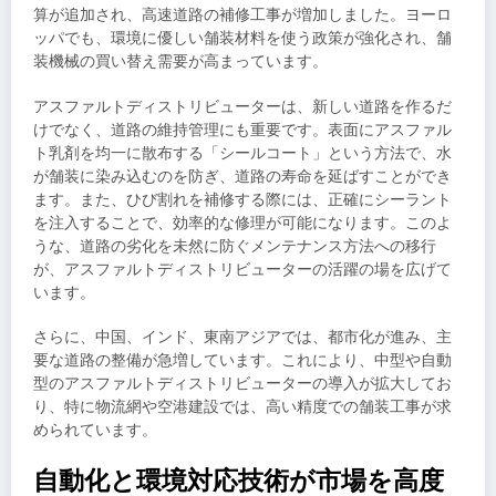
算が追加され、高速道路の補修工事が増加しました。ヨーロ
ッパでも、環境に優しい舗装材料を使う政策が強化され、舗
装機械の買い替え需要が高まっています。
アスファルトディストリビューターは、新しい道路を作るだ
けでなく、道路の維持管理にも重要です。表面にアスファル
ト乳剤を均一に散布する「シールコート」という方法で、水
が舗装に染み込むのを防ぎ、道路の寿命を延ばすことができ
ます。また、ひび割れを補修する際には、正確にシーラント
を注入することで、効率的な修理が可能になります。このよ
うな、道路の劣化を未然に防ぐメンテナンス方法への移行
が、アスファルトディストリビューターの活躍の場を広げて
います。
さらに、中国、インド、東南アジアでは、都市化が進み、主
要な道路の整備が急増しています。これにより、中型や自動
型のアスファルトディストリビューターの導入が拡大してお
り、特に物流網や空港建設では、高い精度での舗装工事が求
められています。
自動化と環境対応技術が市場を高度