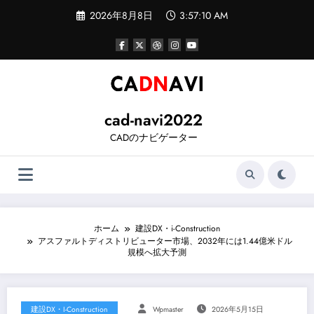
コ
2026年8月8日
3:57:10 AM
ン
テ
ン
ツ
へ
ス
キ
ッ
cad-navi2022
プ
CADのナビゲーター
ホーム
建設DX・i-Construction
アスファルトディストリビューター市場、2032年には1.44億米ドル
規模へ拡大予測
建設DX・i-Construction
Wpmaster
2026年5月15日