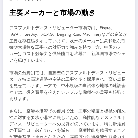
主要メーカーと市場の動き
アスファルトディストリビューター市場では、Etnyre、
FAYAT、LeeBoy、XCMG、Dagang Road Machineryなどの企業が
主要な存在感を示しています。欧米のメーカーは高精度な制
御や大規模な工事への対応力で強みを持つ一方、中国のメー
カーはコスト競争力と供給能力を武器に、新興国市場でシェ
アを広げています。
市場の分野別では、自動型のアスファルトディストリビュー
ターが特に高速道路や空港の工事で多く採用され、高い成長
を見せています。一方で、中小規模の自治体や地域の建設会
社では、導入費用を抑えたシンプルな機種への需要も根強く
あります。
さらに、空港や港湾での使用では、工事の精度と機械の耐久
性に対する要求が非常に厳しいため、高性能なアスファルト
ディストリビューターへの投資が続いています。特に滑走路
の工事では、散布のムラを減らし、摩擦性能を確保すること
が安全基準上重要となるため、高精度な制御機能が競争力を