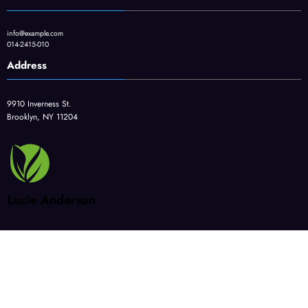
Email
info@example.com
014-2415-010
Address
9910 Inverness St.
Brooklyn, NY 11204
Lucie Anderson
CAD
BIM/CIM
DX
建設DX・i-Construction
スキルアップ
ハードウェア・環境