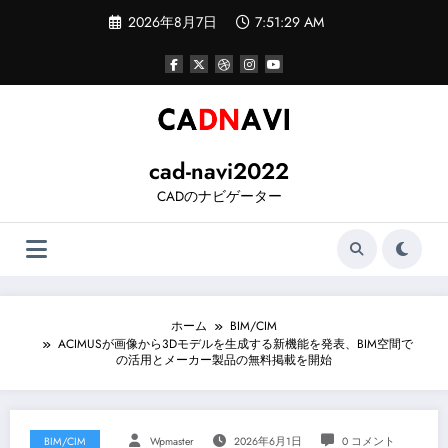
コ
2026年8月7日
7:51:30 AM
ン
テ
ン
ツ
へ
ス
キ
ッ
cad-navi2022
プ
CADのナビゲーター
ホーム
BIM/CIM
ACIMUSが画像から3Dモデルを生成する新機能を発表、BIM空間で
の活用とメーカー製品の無料掲載を開始
BIM/CIM
Wpmaster
2026年6月1日
0 コメント