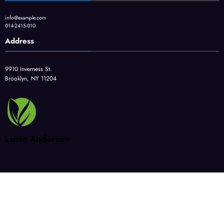
info@example.com
014-2415-010
Address
9910 Inverness St.
Brooklyn, NY 11204
Lucie Anderson
CAD
BIM/CIM
DX
建設DX・i-Construction
スキルアップ
ハードウェア・環境
NewsBlogger - Magazine & Blog
WordPress
テーマ 2026 | Powered By
SpiceThemes