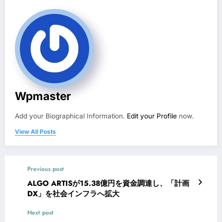
Wpmaster
Add your Biographical Information.
Edit your Profile
now.
View All Posts
Previous post
ALGO ARTISが15.38億円を資金調達し、「計画
DX」を社会インフラへ拡大
Next post