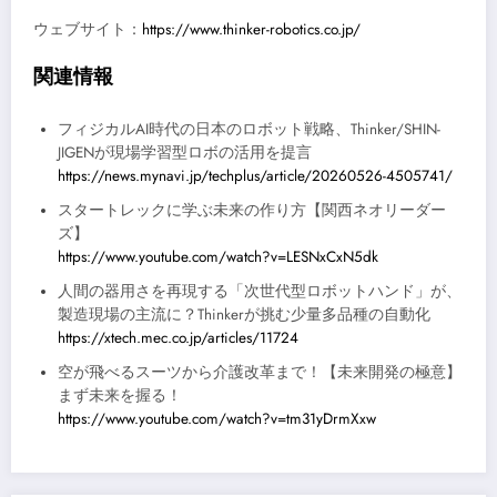
ウェブサイト：
https://www.thinker-robotics.co.jp/
関連情報
フィジカルAI時代の日本のロボット戦略、Thinker/SHIN-
JIGENが現場学習型ロボの活用を提言
https://news.mynavi.jp/techplus/article/20260526-4505741/
スタートレックに学ぶ未来の作り方【関西ネオリーダー
ズ】
https://www.youtube.com/watch?v=LESNxCxN5dk
人間の器用さを再現する「次世代型ロボットハンド」が、
製造現場の主流に？Thinkerが挑む少量多品種の自動化
https://xtech.mec.co.jp/articles/11724
空が飛べるスーツから介護改革まで！【未来開発の極意】
まず未来を握る！
https://www.youtube.com/watch?v=tm31yDrmXxw