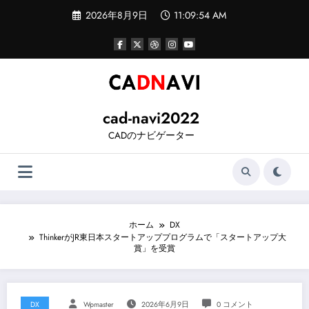
コ
2026年8月9日
11:09:55 AM
ン
テ
ン
ツ
へ
ス
キ
ッ
cad-navi2022
プ
CADのナビゲーター
ホーム
DX
ThinkerがJR東日本スタートアッププログラムで「スタートアップ大
賞」を受賞
DX
Wpmaster
2026年6月9日
0 コメント