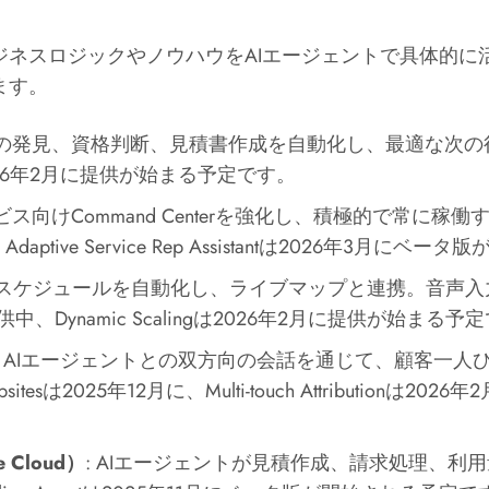
ネスロジックやノウハウをAIエージェントで具体的に
ます。
の発見、資格判断、見積書作成を自動化し、最適な次の行動を提案し
gは2026年2月に提供が始まる予定です。
ビス向けCommand Centerを強化し、積極的で常に稼働するサポ
提供中、Adaptive Service Rep Assistantは2026年3
: スケジュールを自動化し、ライブマップと連携。音声
e Goは提供中、Dynamic Scalingは2026年2月に提供が始まる
: AIエージェントとの双方向の会話を通じて、顧客一
 Websitesは2025年12月に、Multi-touch Attributionは
e Cloud）
: AIエージェントが見積作成、請求処理、