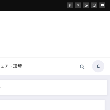
ェア・環境
援