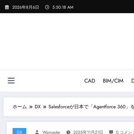
コ
2026年8月6日
5:50:19 AM
ン
テ
ン
ツ
へ
ス
キ
ッ
プ
CAD
BIM/CIM
ホーム
DX
Salesforceが日本で「Agentfor
DX
Wpmaster
2025年11月21日
0 コメン