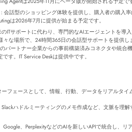
ntとBilling Agentは2025年11月にベータ版が開始される予定
）
: 会話型のショッピング体験を提供し、購入者の購入率向
der Routingは2026年7月に提供が始まる予定です。
来のITサポートに代わり、専門的なAIエージェントを導
を含む様々な場所で、24時間365日の会話型サポートを提供します。Bo
ど、100以上のパートナー企業からの事前構築済みコネクタや統合機能を利
定です。IT Service Deskは提供中です。
ターフェースとして、情報、行動、データをリアルタイ
、Slackハドルミーティングのメモ作成など、文脈を理解
hropic、Google、PerplexityなどのAIを新しいAP