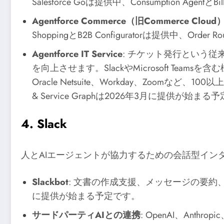
Salesforce Goは提供中、Consumption Age
Agentforce Commerce（旧Commerce Cloud
ShoppingとB2B Configuratorは提供中、Or
Agentforce IT Service
: チケット発行という従
を向上させます。SlackやMicrosoft Teams
Oracle Netsuite、Workday、Zoomな
& Service Graphは2026年3月に提供が始まる予
4. Slack
人とAIエージェントが協力するための会話型イン
Slackbot
: 文書の作成支援、メッセージの要約
に提供が始まる予定です。
サードパーティAIとの連携
: OpenAI、Ant