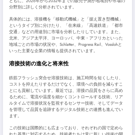
ともに、2026年から2032年までの販売予測が地域別や市場の
分野別に詳しく分析されています。
具体的には、溶接機を「移動式機械」と「据え置き型機械」
というタイプ別に分けたり、「在来線」「高速鉄道」「都市
交通」などの用途別に市場を分析したりしています。また、
北米、アジア太平洋、ヨーロッパ、中東・アフリカといった
地域ごとの市場の状況や、Schlatter、Progress Rail、Vosslohと
いった主要な企業の情報も提供されています。
溶接技術の進化と将来性
鉄筋フラッシュ突合せ溶接技術は、施工時間を短くしたり、
コストを抑えたりするだけでなく、環境への負担を減らすこ
とにも貢献しています。最近では、溶接の品質をさらに高め
るために、電流や温度を細かくコントロールする技術、リア
ルタイムで溶接状況を監視するセンサー技術、そしてデータ
を管理して品質を追跡するデジタル技術との連携も進んでい
ます。
この技術は国際的にも広まっており、それぞれの国で定めら
れた基準に対応するため、技術者たちは常に新しい技術の開