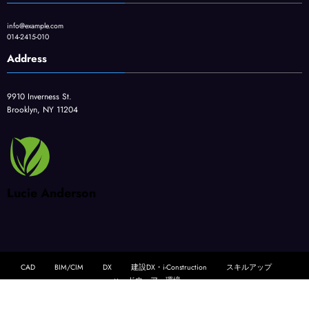
info@example.com
014-2415-010
Address
9910 Inverness St.
Brooklyn, NY 11204
Lucie Anderson
CAD
BIM/CIM
DX
建設DX・i-Construction
スキルアップ
ハードウェア・環境
NewsBlogger - Magazine & Blog
WordPress
テーマ 2026 | Powered By
SpiceThemes