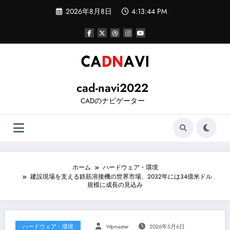
コ
2026年8月8日
4:13:44 PM
ン
テ
ン
ツ
へ
ス
キ
ッ
cad-navi2022
プ
CADのナビゲーター
ホーム
ハードウェア・環境
建設現場を支える鉄筋溶接機の世界市場、2032年には34億米ドル
規模に成長の見込み
ハードウェア・環境
Wpmaster
2026年5月6日