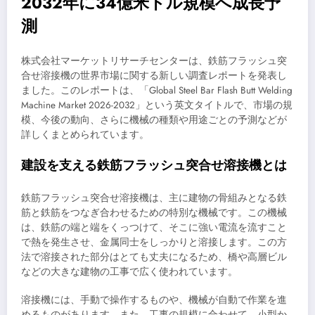
2032年に34億米ドル規模へ成長予
測
株式会社マーケットリサーチセンターは、鉄筋フラッシュ突
合せ溶接機の世界市場に関する新しい調査レポートを発表し
ました。このレポートは、「Global Steel Bar Flash Butt Welding
Machine Market 2026-2032」という英文タイトルで、市場の規
模、今後の動向、さらに機械の種類や用途ごとの予測などが
詳しくまとめられています。
建設を支える鉄筋フラッシュ突合せ溶接機とは
鉄筋フラッシュ突合せ溶接機は、主に建物の骨組みとなる鉄
筋と鉄筋をつなぎ合わせるための特別な機械です。この機械
は、鉄筋の端と端をくっつけて、そこに強い電流を流すこと
で熱を発生させ、金属同士をしっかりと溶接します。この方
法で溶接された部分はとても丈夫になるため、橋や高層ビル
などの大きな建物の工事で広く使われています。
溶接機には、手動で操作するものや、機械が自動で作業を進
めるものがあります。また、工事の規模に合わせて、小型か