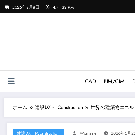
コ
2026年8月8日
4:41:34 PM
ン
テ
ン
ツ
へ
ス
キ
ッ
プ
CAD
BIM/CIM
ホーム
建設DX・i-Construction
世界の建築物エネル
建設DX・i-Construction
Wpmaster
2026年5月2