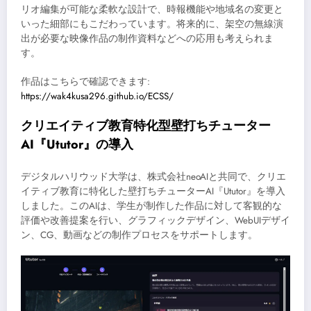
リオ編集が可能な柔軟な設計で、時報機能や地域名の変更と
いった細部にもこだわっています。将来的に、架空の無線演
出が必要な映像作品の制作資料などへの応用も考えられま
す。
作品はこちらで確認できます:
https://wak4kusa296.github.io/ECSS/
クリエイティブ教育特化型壁打ちチューター
AI『Ututor』の導入
デジタルハリウッド大学は、株式会社neoAIと共同で、クリエ
イティブ教育に特化した壁打ちチューターAI『Ututor』を導入
しました。このAIは、学生が制作した作品に対して客観的な
評価や改善提案を行い、グラフィックデザイン、WebUIデザイ
ン、CG、動画などの制作プロセスをサポートします。