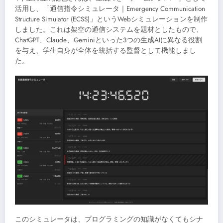
活用し、「通信指令シミュレータ｜Emergency Communication
Structure Simulator (ECSS)」というWebシミュレーションを制作
しました。これは架空の通信システムを題材としたもので、
ChatGPT、Claude、Geminiといった3つの生成AIに異なる役割
を与え、学生自身が全体を統括する監督として機能しまし
た。
このシミュレータは、プログラミングの知識がなくてもシナ