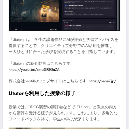
『Ututor』は、学生の課題作品にAIが評価と学習アドバイスを
提供することで、クリエイティブ分野でのAI活用を推進し、
一人ひとりに合った学びを実現することを目指しています。
『Ututor』の紹介動画はこちらです:
https://youtu.be/zmbSIRfGuZA
株式会社neoAIのウェブサイトはこちらです:
https://neoai.jp/
Ututorを利用した授業の様子
授業では、3DCG演習の講評会などで『Ututor』と教員の両方
から講評を受ける様子が見られます。これにより、多角的な
フィードバックを得て、学生の学びが深まります。