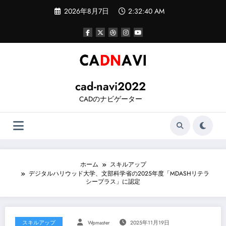
コ
2026年8月7日
2:32:41 AM
ン
テ
ン
ツ
へ
ス
キ
ッ
cad-navi2022
プ
CADのナビゲーター
ホーム
スキルアップ
デジタルハリウッド大学、文部科学省の2025年度「MDASHリテラ
シープラス」に認定
スキルアップ
Wpmaster
2025年11月19日